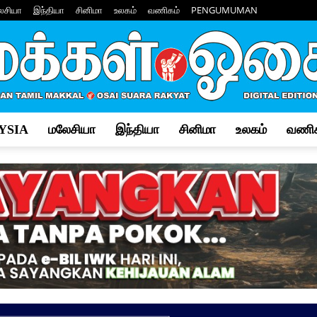
ேசியா
இந்தியா
சினிமா
உலகம்
வணிகம்
PENGUMUMAN
YSIA
மலேசியா
இந்தியா
சினிமா
உலகம்
வணிக
Makkal
Osai