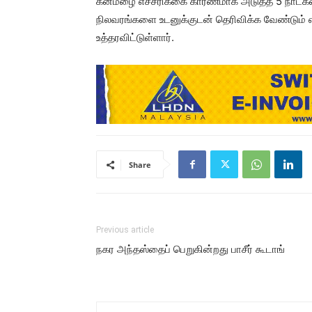
கனமழை எச்சரிக்கை காரணமாக அடுத்த 5 நாட்கள்
நிலவரங்களை உடனுக்குடன் தெரிவிக்க வேண்டும் எ
உத்தரவிட்டுள்ளார்.
Share
Previous article
நகர அந்தஸ்தைப் பெறுகின்றது பாசீர் கூடாங்