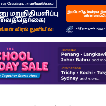
–
மக்கள்
ஓசை