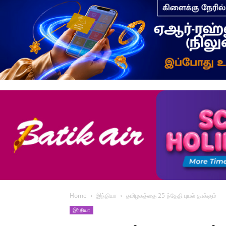
Home
இந்தியா
தமிழகத்தை 25-ந்தேதி புயல் தாக்கும்
இந்தியா