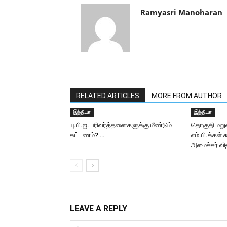
Ramyasri Manoharan
RELATED ARTICLES
MORE FROM AUTHOR
இந்தியா
இந்தியா
யு.பி.ஐ. பரிவர்த்தனைகளுக்கு மீண்டும்
தொகுதி மறு
கட்டணம்? …
எம்.பி.க்கள் 
அமைச்சர் வி
LEAVE A REPLY