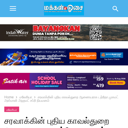
Home
மலேசியா
சரவாக்கின் புதிய காவல்துறை ஆணையராக டத்தோ முகமட்
அஸ்மான் அஹமட் சப்ரி நியமனம்
மலேசியா
சரவாக்கின் புதிய காவல்துறை