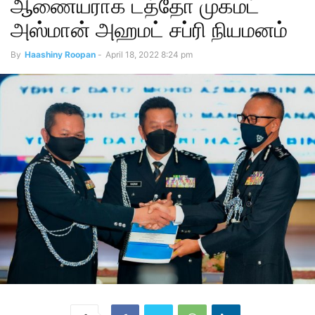
ஆணையராக டத்தோ முகமட்
அஸ்மான் அஹமட் சப்ரி நியமனம்
By
Haashiny Roopan
-
April 18, 2022 8:24 pm