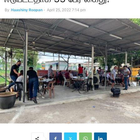
By
Haashiny Roopan
-
April 25, 2022 7:14 pm