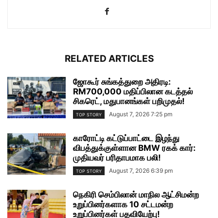
RELATED ARTICLES
ஜோகூர் சுங்கத்துறை அதிரடி:
RM700,000 மதிப்பிலான கடத்தல்
சிகரெட், மதுபானங்கள் பறிமுதல்!
August 7, 2026 7:25 pm
TOP STORY
காரோட்டி கட்டுப்பாட்டை இழந்து
விபத்துக்குள்ளான BMW ரகக் கார்:
முதியவர் பரிதாபமாக பலி!
August 7, 2026 6:39 pm
TOP STORY
நெகிரி செம்பிலான் மாநில ஆட்சிமன்ற
உறுப்பினர்களாக 10 சட்டமன்ற
உறுப்பினர்கள் பதவியேற்பு!