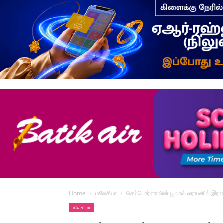
Home
மலேசியா
செம்பொர்னாவின் பூலாவ் லராபனில் இரண
மலேசியா