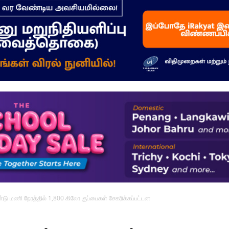
–
மக்கள்
ஓசை
்டு மணி நேரத்தில் 1,800 கிலோ குப்பைகள் சேகரிக்கப்பட்டன