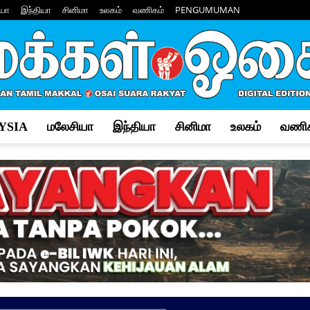
யா
இந்தியா
சினிமா
உலகம்
வணிகம்
PENGUMUMAN
YSIA
மலேசியா
இந்தியா
சினிமா
உலகம்
வணிக
Makkal
Osai