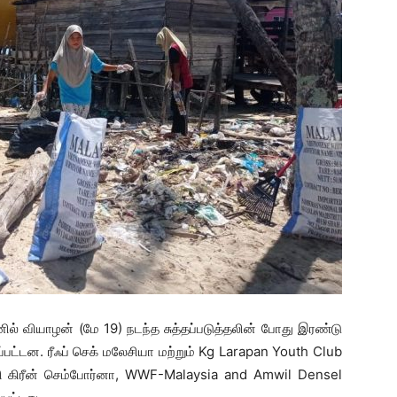
ல் வியாழன் (மே 19) நடந்த சுத்தப்படுத்தலின் போது இரண்டு
்பட்டன. ரீஃப் செக் மலேசியா மற்றும் Kg Larapan Youth Club
்சி கிரீன் செம்போர்னா, WWF-Malaysia and Amwil Densel