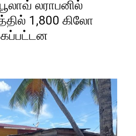
பூலாவ் லராபனில்
்தில் 1,800 கிலோ
்கப்பட்டன