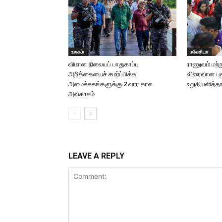
உலகம்
மலேசியா
விமான நிலையப் பாதுகாப்பு
ராணுவம் மற்ற
அறிக்கையைச் சமர்ப்பிக்க
விரைவான பதவ
அமைச்சகங்களுக்கு 2 வார கால
உறுதியளித்தா
அவகாசம்
LEAVE A REPLY