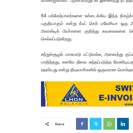
மேனேஜ்மென்ட் ஆகியவற்றுடன் இணைந்து நடத்தப்
64 பங்கேற்பாளர்களை உள்ளடக்கிய இந்த நிகழ்ச
பகுதியாகும் என்று ரீஃப் செக் மலேசியா ஒரு அ
பிளாஸ்டிக் பிரச்சனை குறித்து கவலைகளை வெள
செல்லப்படுகிறது.
சுற்றுச்சூழல் மாசுபாடு மட்டுமல்ல, அனைத்து க
பாதித்தது, எனவே தீவை சுத்தப்படுத்த வேண்டியத
உதவியது என்று தீவுவாசிகளில் ஒருவரான மொக்தாரு
Share