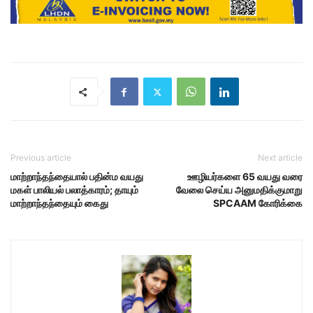
Previous article
Next article
மாற்றாந்தந்தையால் பதின்ம வயது
ஊழியர்களை 65 வயது வரை
மகள் பாலியல் பலாத்காரம்; தாயும்
வேலை செய்ய அனுமதிக்குமாறு
மாற்றாந்தந்தையும் கைது
SPCAAM கோரிக்கை