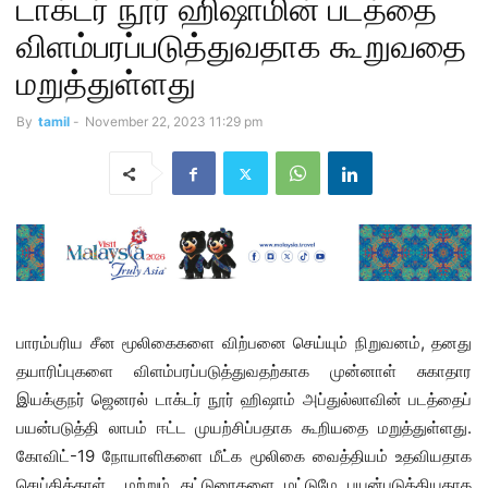
டாக்டர் நூர் ஹிஷாமின் படத்தை
விளம்பரப்படுத்துவதாக கூறுவதை
மறுத்துள்ளது
By
tamil
-
November 22, 2023 11:29 pm
பாரம்பரிய சீன மூலிகைகளை விற்பனை செய்யும் நிறுவனம், தனது
தயாரிப்புகளை விளம்பரப்படுத்துவதற்காக முன்னாள் சுகாதார
இயக்குநர் ஜெனரல் டாக்டர் நூர் ஹிஷாம் அப்துல்லாவின் படத்தைப்
பயன்படுத்தி லாபம் ஈட்ட முயற்சிப்பதாக கூறியதை மறுத்துள்ளது.
கோவிட்-19 நோயாளிகளை மீட்க மூலிகை வைத்தியம் உதவியதாக
செய்தித்தாள் மற்றும் கட்டுரைகளை மட்டுமே பயன்படுத்தியதாக