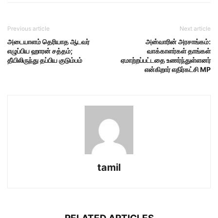
Previous article
Next article
அடையாளம் தெரியாத ஆடவர்
அன்வாரின் அரசாங்கம்:
எழுப்பிய ஹாரன் சத்தம்;
வாக்காளர்கள் தாங்கள்
தீயிலிருந்து தப்பிய குடும்பம்
ஏமாற்றப்பட்டதை உணர்ந்துள்ளனர்
என்கிறார் எதிர்கட்சி MP
tamil