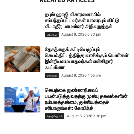
RELATED ARTICLES
தபுங் ஹாஜி விசாரணையில்
சம்பந்தப்பட்டவர்கள் யாரையும் விட்டு
விடாதீர்; மாமன்னர் அறிவுறுத்தல்
August 8, 2026 6:30 pm
மலேசியா
தேசத்தைக் கட்டியெழுப்பும்
செயல்திட்டத்திற்கு வாசிக்கும் பெண்கள்
இன்றியமையாதவர்கள் என்கிறார்
ஃபட்லினா
August 8, 2026 4:55 pm
மலேசியா
செயற்கை நுண்ணறிவைப்
பயன்படுத்துவதற்கு முன்பு தகவல்களின்
நம்பகத்தன்மை, துல்லியத்தைச்
சரிபாருங்கள்: கோபிந்த்
August 8, 2026 3:16 pm
தொழில்நுட்பம்