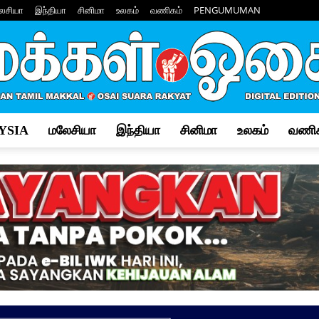
ேசியா
இந்தியா
சினிமா
உலகம்
வணிகம்
PENGUMUMAN
YSIA
மலேசியா
இந்தியா
சினிமா
உலகம்
வணிக
Makkal
Osai