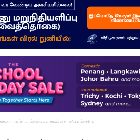
–
மக்கள்
ஓசை
அளிக்குமாறு பயிற்சி மருத்துவர்களை காவல்துறை வலியுறுத்துகிறது