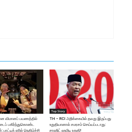
Top Story
ான விமானப் பயணத்தில்
TH – RCI அறிக்கையில் தவறு இருப்பது
்டைப் பகிர்ந்துகொண்ட
உறுதியானால் சமரசம் செய்யப்படாது:
 பாட்டிக் ஏரில் நெகிழ்ச்சி
சாஹிட் ஹமிடி உறுதி!