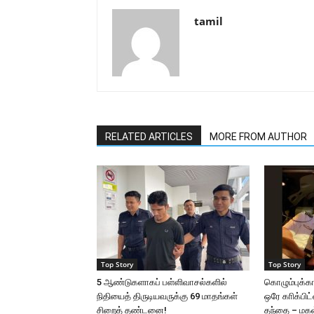
tamil
RELATED ARTICLES
MORE FROM AUTHOR
Top Story
Top Story
5 ஆண்டுகளாகப் பள்ளிவாசல்களில்
கொழும்புக்க
நிதியைத் திருடியவருக்கு 69 மாதங்கள்
ஒரே காிக்பிட
சிறைத் தண்டனை!
தந்தை – மகள்: