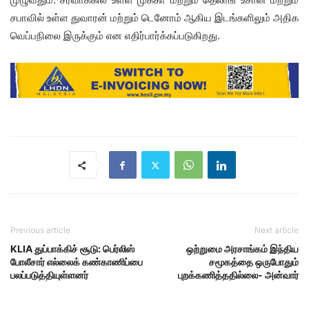
சபாவில் உள்ள துவாரன் மற்றும் டெனோம் ஆகிய இடங்களிலும் அதிக
வெப்பநிலை இருக்கும் என எதிர்பார்க்கப்படுகிறது.
Previous article
Next article
KLIA துப்பாக்கிச் சூடு: பெர்லிஸ்
ஒற்றுமை அரசாங்கம் இந்திய
போலீசார் எல்லைக் கண்காணிப்பை
சமூகத்தை ஒருபோதும்
பலப்படுத்தியுள்ளனர்
புறக்கணித்ததில்லை- அன்வார்