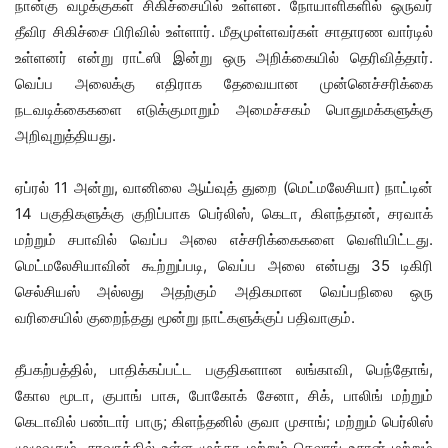
நான்கு வழக்குகள் சிகிச்சையில் உள்ளன. நோயாளிகளில் ஒருவர்
தீவிர சிகிச்சை பிரிவில் உள்ளார். மீதமுள்ளவர்கள் சாதாரண வார்டில்
உள்ளனர் என்று ராட்ஸி இன்று ஒரு அறிக்கையில் தெரிவித்தார்.
வெப்ப அலைக்கு எதிராக தேவையான முன்னெச்சரிக்கை
நடவடிக்கைகளை எடுக்குமாறும் அமைச்சகம் பொதுமக்களுக்கு
அறிவுறுத்தியது.
ஏப்ரல் 11 அன்று, வானிலை ஆய்வுத் துறை (மெட்மலேசியா) நாட்டின்
14 பகுதிகளுக்கு குறிப்பாக பெர்லிஸ், கெடா, கிளந்தான், சரவாக்
மற்றும் சபாவில் வெப்ப அலை எச்சரிக்கைகளை வெளியிட்டது.
மெட்மலேசியாவின் கூற்றுப்படி, வெப்ப அலை என்பது 35 டிகிரி
செல்சியஸ் அல்லது அதற்கும் அதிகமான வெப்பநிலை ஒரு
வரிசையில் குறைந்தது மூன்று நாட்களுக்குப் பதிவாகும்.
தீபகற்பத்தில், பாதிக்கப்பட்ட பகுதிகளான லங்காவி, பெந்தோங்,
கோல மூடா, குபாங் பாசு, போகோக் சேனா, சிக், பாலிங் மற்றும்
கெடாவில் பண்டார் பாரு; கிளந்தனில் குவா முசாங்; மற்றும் பெர்லிஸ்
முழுவதும். சரவாக்கில் உள்ள முக்கா மற்றும் தெலாங் உசான் மற்றும்