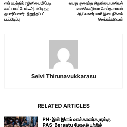
என் படத்தில் ரஜினியை இப்படி
வயது குறைந்த சிறுமியை பாலியல்
காட்டமாட்டேன்..அடம்பிடித்த
வன்கொடுமை செய்த காவல்
தயாரிப்பாளர்..நிறுத்தப்பட்ட
ஆய்வாளர் பணி இடைநீக்கம்
படப்பிடிப்பு
செய்யப்படுவார்
Selvi Thirunavukkarasu
RELATED ARTICLES
PN-இன் இளம் வாக்காளர்களுக்கு
PAS-Bersatu மோதல் பற்றித்