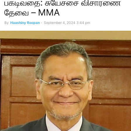
பகடிவதை: சுயேச்சை விசாரணை
தேவை – MMA
By
Haashiny Roopan
-
September 4, 2024 3:44 pm