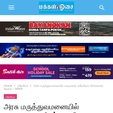
Home
மலேசியா
அரசு மருத்துவமனையில் பகடிவதை: சுயேச்சை விசாரணை
தேவை – MMA
மலேசியா
அரசு மருத்துவமனையில்