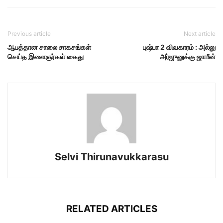
Previous article
Next article
ஆபத்தான சாலை சாகசங்கள்
புஷ்பா 2 விவகாரம் : அல்லு
செய்த இளைஞர்கள் கைது
அர்ஜுனுக்கு ஜாமீன்
Selvi Thirunavukkarasu
RELATED ARTICLES