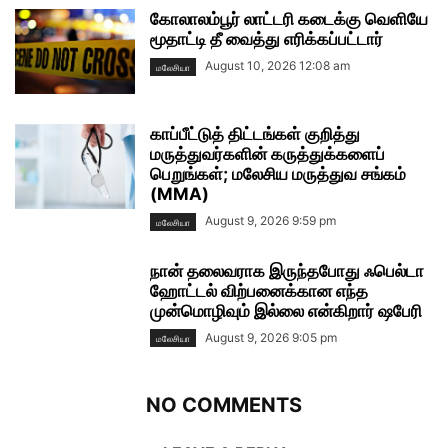
கோலாலம்பூர் லாட்டரி கடைக்கு வெளியே
மூதாட்டி தீ வைத்து எரிக்கப்பட்டார்
August 10, 2026 12:08 am
மலேசியா
காப்பீட்டுத் திட்டங்கள் குறித்து
மருத்துவர்களின் கருத்துக்களைப்
பெறுங்கள்; மலேசிய மருத்துவ சங்கம்
(MMA)
August 9, 2026 9:59 pm
மலேசியா
நான் தலைவராக இருந்தபோது ஃபெல்டா
ஹோட்டல் விற்பனைக்கான எந்த
முன்மொழிவும் இல்லை என்கிறார் ஷபேரி
August 9, 2026 9:05 pm
மலேசியா
NO COMMENTS