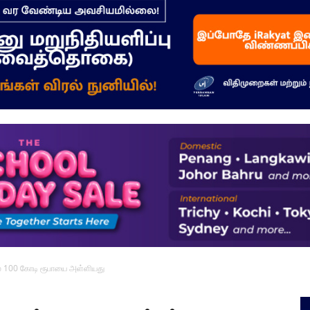
–
மக்கள்
ஓசை
சில் 100 கோடி ரூபாயை அள்ளியது