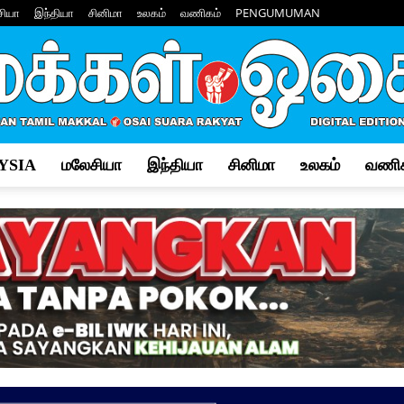
சியா
இந்தியா
சினிமா
உலகம்
வணிகம்
PENGUMUMAN
YSIA
மலேசியா
இந்தியா
சினிமா
உலகம்
வணிக
Makkal
Osai