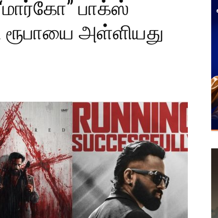
 “மார்கோ” பாக்ஸ்
ி ரூபாயை அள்ளியது