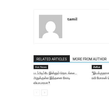
tamil
RELATED ARTICLES
MORE FROM AUTHOR
Hot News
சினிமா
படப்பிடிப்பே இன்னும் தொடங்கல…
“இயக்குநரா
அதுக்குள்ள இத்தனை கோடி
ரவி மோகன் நெ
வியாபாரமா?