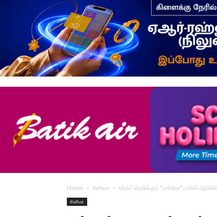
Home
சினிமா
ரத்தம் தெறிக்கும் “மார்கோ” பாக்ஸ் ஆபி
சினிமா