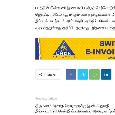
படத்தின் பின்னணி இசை ரவி பஸ்ருர் மேற்கொடுள்ளா
ஜெகதீஷ் , அபிமன்யூ மற்றும் பலர் நடித்துள்ளனர
இப்படம் கடந்த 3 ஆம் தேதி தமிழில் வெளியான
வசூலித்துள்ளது குறிப்பிடத்தக்கது. இதனை படக்க
Share
Previous article
திருமணம் ஆகாத ஜோடிகளுக்கு இனி அனுமதி
இல்லை.. OYO செக்-இன் விதிகளில் அதிரடி மாற்றம