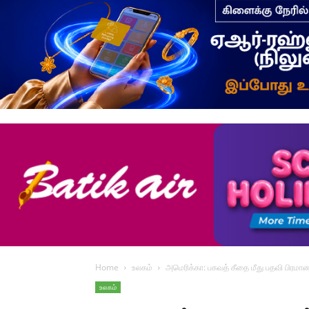
Home
உலகம்
அமெரிக்கா: பகவத் கீதை மீது பதவி பிரமா
உலகம்