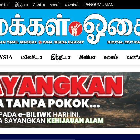
ேசியா
இந்தியா
சினிமா
உலகம்
வணிகம்
PENGUMUMAN
YSIA
மலேசியா
இந்தியா
சினிமா
உலகம்
வணிக
Makkal
Osai