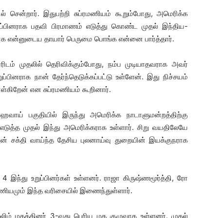
ென்றார். இதுபற்றி சுப்ரமணியம் கூறும்போது, அமெரிக்க
உறுப்பினராக பதவி பிரமாணம் எடுத்து கொண்ட முதல் இந்திய-
னராக என்னுடைய தாயார் பெருமை பொங்க என்னை பார்த்தார்.
ரிடம் முதலில் தெரிவிக்கும்போது, நம்ப முடியாதவராக அவர்
ுப்பினராக நான் தேர்ந்தெடுக்கப்பட்டு உள்ளேன். இது நிச்சயம்
கிறேன் என சுப்ரமணியம் கூறினார்.
 ஹவாய் பகுதியில் இருந்து அமெரிக்க நாடாளுமன்றத்திற்கு
எடுத்த முதல் இந்து அமெரிக்கராக உள்ளார். சிறு வயதிலேயே
வின் சக்தி வாய்ந்த தேசிய புலனாய்வு துறையின் இயக்குநராக
 இந்து உறுப்பினர்கள் உள்ளனர். ராஜா கிருஷ்ணமூர்த்தி, ரோ
மணியமும் இந்த வரிசையில் இணைந்துள்ளார்.
ஸ்லிம் மதத்தினர் 3-வது பெரிய மத குழுவாக உள்ளனர். முதல்