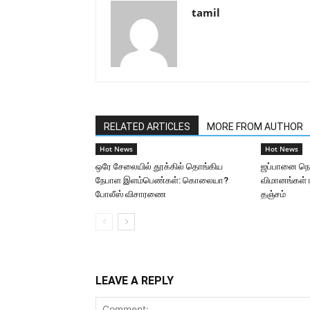
tamil
RELATED ARTICLES
MORE FROM AUTHOR
Hot News
Hot News
ஒரே சேலையில் தூக்கில் தொங்கிய
ஜப்பானை நெரு
நேபாள இளம்பெண்கள்: கொலையா?
விமானங்கள் ர
போலீஸ் விசாரணை
தஞ்சம்
LEAVE A REPLY