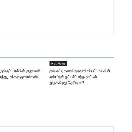
Hot News
ங்கும் டால்பின் சூறாவளி:
ஐஸ் கட்டிகளால் உருவாக்கப்பட்ட உலகின்
த்து, மக்கள் முகாம்களில்
ஒரே ‘ஐஸ் ஓட்டல்’: எந்த நாட்டில்
இருக்கிறது தெரியுமா?