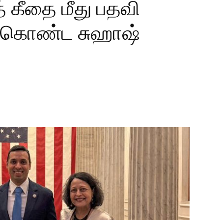
 கீதை மீது பதவி
ு கொண்ட சுஹாஷ்