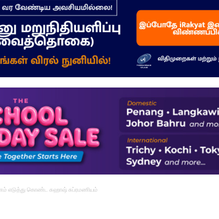
–
மக்கள்
ஓசை
ணம் எடுத்து கொண்ட சுஹாஷ் சுப்ரமணியம்