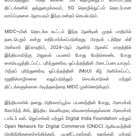
திட்டங்களில்
ஒத்துழைக்கவும்
,
5
G
தொழில்நுட்ப
ம்
தொடர்பான
வாய்ப்புகளை
ஆராயவும் இந்த மன்றம் செயல்படும்.
MIDC
–
யின் தொடக்க கூட்டம் இந்த ஆண்டின் முதல் பாதியில்
நடைபெறும் என்று எதிர்பார்க்கப்படுகிறது. பிரதமர்
டத்தோ
ஸ்ரீ
அன்வார் இப்ராஹிம்
,
2024
–
ஆம்
ஆண்டு
ஆகஸ்ட்
மாதத்தில்
இந்தியாவிற்கு அலுவல் பயணம் போது மேற்கொண்ட போது
கையெழுத்திடப்பட்ட புரிந்துணர்வு ஒப்பந்தத்தின் அடைப்படையாகும்
.
அந்தப்
புரிந்துணர்வு ஒப்பந்தத்தின் (
MoU)
கீழ் அளிக்கப்பட்ட
உறுதிமொழிகளை வலுப்படுத்தும் செயல்பாடுகள் மற்றும்
திட்டங்களுக்கான அடித்தளத்தை
MIDC
முன்னெடுக்கும்.
இந்தியாவில் தனது
அதிகாரப்பூர்வ
பயணத்தின் போது
,
அமைச்சர்
கோபிந்த்
சிங்
,
இந்திய வெளியுறவு விவகாரங்க
ளுக்கான அமைச்சர்
டாக்டர் எஸ். ஜெய்சங்கர் மற்றும்
Digital India Foundation
மற்றும்
Open Network for Digital Commerce (ONDC)
ஆகியவற்றின்
பிரதிநிதிகளை
ச்
சந்தித்தார்.
பயனீட்டாளர்கள்
,
தளங்கள் மற்றும்