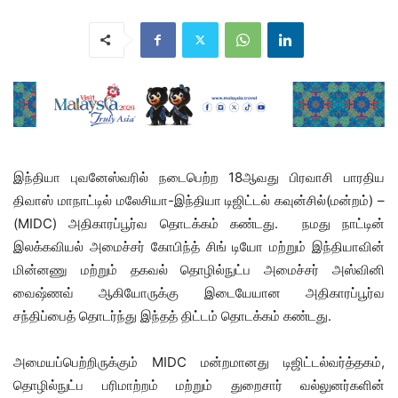
இந்தியா
புவனேஸ்வரில் நடைபெற்ற
18ஆ
வது
பிரவாசி
பாரதிய
திவாஸ் மாநாட்டி
ல்
மலேசியா-இந்தியா டிஜிட்டல் கவுன்சில்
(
மன்றம்
)
–
(MIDC)
அதிகாரப்பூர்வ தொடக்கம் கண்டது
.
நமது நாட்டின்
இலக்கவியல் அமைச்சர் கோபிந்த் சிங் டியோ மற்றும்
இந்தியாவின்
மின்னணு மற்றும் தகவல் தொழில்நுட்ப அமைச்சர் அஸ்வினி
வைஷ்ணவ் ஆகியோருக்கு இடையேயான
அதிகாரப்பூர்வ
சந்திப்பைத் தொடர்ந்து
இந்தத் திட்டம் தொடக்கம் கண்டது.
அமையப்பெற்றிருக்கும்
MIDC
மன்ற
மானது
டிஜிட்டல்
வர்த்தகம்
,
தொழில்நுட்ப பரிமாற்றம் மற்றும்
துறைசார் வல்லுனர்களின்