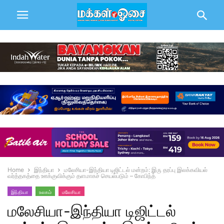
Home
இந்தியா
மலேசியா-இந்தியா டிஜிட்டல் மன்றம்: இரு தரப்பு இலக்கவியல்
வர்த்தகத்தை ஊக்குவிக்கும் தளமாகச் செயல்படும் – கோபிந்த்
இந்தியா
உலகம்
மலேசியா
மலேசியா-இந்தியா டிஜிட்டல்