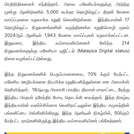
பிரதிநிதிகளை
ச்
சந்தித்தார். அவை மலேசியர்களுக்கு அடுத்த
மூன்று ஆண்டுகளில்
5,000
உயர்தர தொழில்நுட்ப திறன் வேலை
வாய்ப்புகளை உருவாக்க உறுதி
கொண்டுள்ளன.
இந்தியாவின்
17
தொழில்நுட்ப நிறுவனங்களின்
கருத்திணக்க
உறுதிமொழி மூலம்
2024
ஆம் ஆண்டில்
1,943
வேலை வாய்ப்புகள் உருவாக்கப்பட்டன.
இதுவரை
,
இந்திய வம்சாவளியினைச் சேர்ந்த
214
நிறுவனங்களுக்கு மலேசியா டிஜிட்டல்
(
Malaysia Digital
status
)
நி
லை வழங்கப்பட்டுள்ளது
.
இந்த நிறுவனங்களில்
பெரும்பாலானவை
,
70%
க்கும் மேற்பட்ட
மலேசிய ஊழியர்களை நியமிக்க உறுதியளித்துள்ளன
என அமைச்சர்
தெரிவித்தார்.
18ஆ
வது
பிரவாசி
பாரதிய திவாஸ் மாநாட்
டை
,
நேற்று
இந்திய பிரதமர் நரேந்திர மோடி தொட
க்கி வைத்தார்
. இந்த நிகழ்வு
இந்தியாவின் வளர்ச்சிக்காக வெளிநாட்டிலுள்ள இந்திய சமூகத்தின்
பங்களிப்பை அங்கீகரிக்கிறது. இந்த ஆண்டின் நிகழ்வில்
, 50
க்கும்
மேற்பட்ட நாடுகளிலிருந்து இந்திய வம்சாவளியினர் பங்கேற்றனர்.