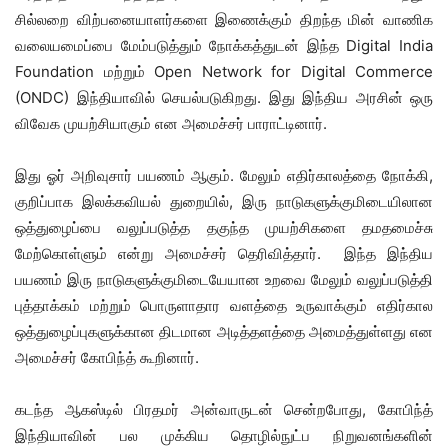
சில்லறை விற்பனையாளர்களை இணைக்கும் திறந்த மின் வாணிக
வலையமைப்பை மேம்படுத்தும் நோக்கத்துடன்
இந்த
Digital India
Foundation
மற்றும்
Open Network for Digital Commerce
(ONDC)
இந்தியாவில்
செயல்படுகிறது
. இது இந்திய அரசின் ஒரு
விவேக முயற்சியாகும் என அமைச்சர் பாராட்டினார்.
இது
ஓர்
அறிவுசார் பயணம் ஆகும்.
மேலும் எதிர்காலத்தை நோக்கி
,
குறிப்பாக
இலக்கவியல்
துறையில்
,
இரு நாடுகளுக்குமிடையிலான
ஒத்துழைப்பை வலுப்படுத்த
தகுந்த முயற்சிகளை தமதமைச்சு
மேற்கொள்ளும்
என்று அமைச்சர் தெரிவித்தார்
.
இந்த
இந்திய
பயணம்
இரு நாடுகளுக்குமிடையேயான
உறவை மேலும் வலுப்படுத்தி
புத்தாக்கம்
மற்றும் பொருளாதார வளத்தை உருவாக்கும் எதிர்கால
ஒத்துழைப்புகளுக்கான திடமான அடித்தளத்தை அமைத்துள்ளது
என
அமைச்சர் கோபிந்த்
கூறினார்.
கடந்த ஆகஸ்டில்
பிரதமர் அன்வாருடன்
சென்றபோது
,
கோபிந்த்
இந்தியாவின் பல முக்கிய தொழில்நுட்ப நிறுவனங்களின்