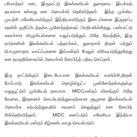
பரிமாற்றம் என
,
இருநாட்டு
இலக்கவியல் துறையை
இயக்கத்
தயாராக உள்ளது என அமைச்சர் தெரிவித்தார்.
இந்த முக்கிய
முயற்சி மலேசியாவிற்கும் இந்தியாவிற்கும் இடையிலான இருதரப்பு
உற
வில்
குறிப்பிடத்தக்க
முனேற்றத்தைப்
பிரதிபலிக்கிறது
.
பண்பாட்டு
கலாச்சார
விழுமியங்களை
வலுப்படுத்து
ம் அதே நேரத்தில்
,
இரு
நாடுகளின்
இலக்கவியல் புத்தாக்கம்
,
துறைசார் திறன்
மற்றும்
பொருளாதார வாய்ப்புக
ளை
இம்மன்றம்
மேலும்
விரிவுபடுத்
துகிறது
என தமதறிக்கையில் அமைச்சர்
கோபிந்த்
பதிவு செய்தார்.
இரு நாட்டுக்கும் இடையேயான
இலக்கவியல் வளர்ச்சி
,
திறன்
மேம்பாடு
,
இலக்கவியல்
தொழில்நுட்ப முன்னேற்றங்க
ளுக்கு
வலுவூட்டும் முக்கியத் தளமாக
MIDC
மன்றம் விளங்கும் அதே
வேளை
,
இதனைச் செயல்படுத்துவதற்கான சூழலை இலக்கவியல்
அமைச்சு ஏற்படுத்துவதில் கவனம் செலுத்தும் என கோபிந்
சி
ங்
தெரிவித்தார்
.
MIDC
எனப்படும் மலேசியா இந்தியா
இலக்கவியல்
மன்ற
ம்
கீழ்கண்டவாறு செயல்படும்: