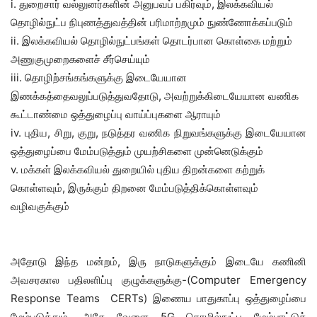
i.
துறைசார்
வல்லுனர்களின்
அனுபவப்
பகிர்வும்
,
இலக்கவியல்
தொழில்நுட்ப நிபுணத்துவத்தின் பரிமாற்றமும்
நுண்ணோக்கப்படும்
ii.
இலக்கவியல்
தொழில்நுட்பங்கள் தொடர்பான கொள்கை மற்றும்
அணுகுமுறைக
ளை
ச்
சீர்செய்
யும்
iii.
தொழிற்சங்கங்களுக்கு இடையேயான
இணக்கத்தை
வலுப்படுத்துவதோடு
,
அவற்றுக்கிடையேயான
வணிக
கூட்டாண்மை ஒத்துழை
ப்பு
வாய்ப்புகளை
ஆரா
யும்
iv.
புதிய
,
சிறு
,
குறு
,
நடுத்தர வணிக நிறுவங்களுக்கு
இடையேயான
ஒத்துழைப்பை
மேம்படுத்
தும் முயற்சிகளை முன்னெடுக்கும்
v.
மக்கள்
இலக்கவியல் துறையில் புதிய திறன்களை கற்றுக்
கொள்ளவும்
,
இருக்கும் திறனை மேம்படுத்திக்கொள்ளவும்
வழிவகு
க்கும்
அதோடு இந்த மன்றம்
,
இரு நாடுகளுக்கும் இடையே
கணினி
அவசரகால பதிலளிப்பு குழுக்களுக்கு
-(
Computer Emergency
Response Teams
CERTs)
இணைய பாதுகாப்பு ஒத்துழைப்பை
மேம்படுத்தும்
.
அதே வேளை
5
G
தொழில்நுட்ப
மேம்பாட்டுத்