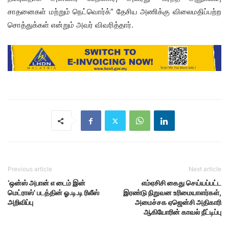
சாதனைகள் மற்றும் நெட்வொர்க்” தேசிய அணிக்கு விலைமதிப்பற்ற
சொத்துக்கள் என்றும் அவர் விவரித்தார்.
Previous article
Next article
‘ஒன்ஸ் அபான் எ டைம் இன்
எம்ஏசிசி கைது செய்யப்பட்ட
மெட்ராஸ்’ படத்தின் ஓ.டி.டி ரிலீஸ்
இரண்டு நிறுவன உரிமையாளர்கள்,
அறிவிப்பு
அமைச்சக ஏஜென்சி அதிகாரி
ஆகியோரின் காவல் நீட்டிப்பு