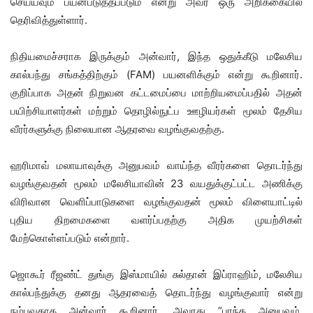
செய்யவும் பயன்படுத்தப்படும் என்று அவர் ஒரு அறிக்கையில்
தெரிவித்துள்ளார்.
நிதியமைச்சராக இருக்கும் அன்வார், இந்த ஒதுக்கீடு மலேசிய
கால்பந்து சங்கத்திற்கும் (FAM) பயனளிக்கும் என்று கூறினார்.
குறிப்பாக அதன் நிறுவன கட்டமைப்பை மாற்றியமைப்பதில் அதன்
பயிற்சியாளர்கள் மற்றும் தொழில்நுட்ப ஊழியர்கள் மூலம் தேசிய
வீரர்களுக்கு நிலையான ஆதரவை வழங்குவதற்கு.
ஹரிமாவ் மலாயாவுக்கு அனுபவம் வாய்ந்த வீரர்களை தொடர்ந்து
வழங்குவதன் மூலம் மலேசியாவின் 23 வயதுக்குட்பட்ட அணிக்கு
விரிவான வெளிப்பாடுகளை வழங்குவதன் மூலம் விளையாட்டில்
புதிய திறமைகளை வளர்ப்பதற்கு அதிக முயற்சிகள்
மேற்கொள்ளப்படும் என்றார்.
ஜொகூர் ரீஜண்ட் துங்கு இஸ்மாயில் சுல்தான் இப்ராஹிம், மலேசிய
கால்பந்துக்கு தனது ஆதரவைத் தொடர்ந்து வழங்குவார் என்று
நம்புவதாக அன்வார் கூறினார், அவரது “பரந்த அனுபவம்,