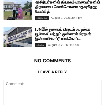
ஆசிரியர்களின் தியாகம் மாணவர்களின்
திறமையை வெளிகொணர உதவுகிறது;
கோபிந்த்
August 9, 2026 3:47 pm
தமிழ்ப்பள்ளி
IJNஇல் துணைப் பிரதமர் ஃபடில்லா
யூசோஃப் மற்றும் முன்னாள் பிரதமர்
இஸ்மாயில் சப்ரி யாக்கோப்...
August 9, 2026 2:56 pm
மலேசியா
NO COMMENTS
LEAVE A REPLY