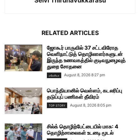
Selvi Thirunavukkarasu
RELATED ARTICLES
ஜோகூர் பாருவில் 37 சட்டவிரோத
வெளிநாட்டுத் தொழிலாளர்களுடன்
இருந்த உணவகத்தில் குடிவநுழைவுத்
துறை சோதனை
August 8, 2026 8:27 pm
மலேசியா
பொந்தியானில் வெள்ளம், கடலரிப்பு
தடுப்புப் பணிகள் தீவிரம்
August 8, 2026 8:05 pm
TOP STORY
சில்க் தொழிற்பேட்டையில் மாசு: 4
தொழிற்சாலைகள் உடனடி மூடல்