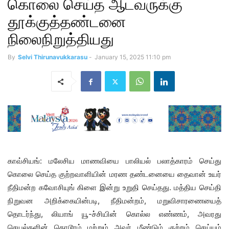
கொலை செய்த ஆடவருக்கு
தூக்குத்தண்டனை
நிலைநிறுத்தியது
By
Selvi Thirunavukkarasu
-
January 15, 2025 11:10 pm
காவ்சியங்: மலேசிய மாணவியை பாலியல் பலாத்காரம் செய்து
கொலை செய்த குற்றவாளியின் மரண தண்டனையை தைவான் உயர்
நீதிமன்ற கவோசியுங் கிளை இன்று உறுதி செய்தது. மத்திய செய்தி
நிறுவன அறிக்கையின்படி, நீதிமன்றம், மறுவிசாரணையைத்
தொடர்ந்து, லியாங் யூ-ச்சியின் கொல்ல எண்ணம், அவரது
செயல்களின் கொடூரம் மற்றும் அவர் மீண்டும் குற்றம் செய்யும்