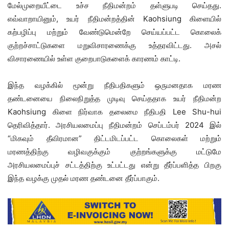
மேல்முறையீட்டை உச்ச நீதிமன்றம் தள்ளுபடி செய்தது.
எவ்வாறாயினும், உயர் நீதிமன்றத்தின் Kaohsiung கிளையில்
கற்பழிப்பு மற்றும் வேண்டுமென்றே செய்யப்பட்ட கொலைக்
குற்றச்சாட்டுகளை மறுவிசாரணைக்கு உத்தரவிட்டது. அசல்
விசாரணையில் உள்ள குறைபாடுகளைக் காரணம் காட்டி.
இந்த வழக்கில் மூன்று நீதிபதிகளும் ஒருமனதாக மரண
தண்டனையை நிலைநிறுத்த முடிவு செய்ததாக உயர் நீதிமன்ற
Kaohsiung கிளை நிர்வாக தலைமை நீதிபதி Lee Shu-hui
தெரிவித்தார். அரசியலமைப்பு நீதிமன்றம் செப்டம்பர் 2024 இல்
“மிகவும் தீவிரமான” திட்டமிடப்பட்ட கொலைகள் மற்றும்
மரணத்திற்கு வழிவகுக்கும் குற்றங்களுக்கு மட்டுமே
அரசியலமைப்புச் சட்டத்திற்கு உட்பட்டது என்று தீர்ப்பளித்த பிறகு
இந்த வழக்கு முதல் மரண தண்டனை தீர்ப்பாகும்.