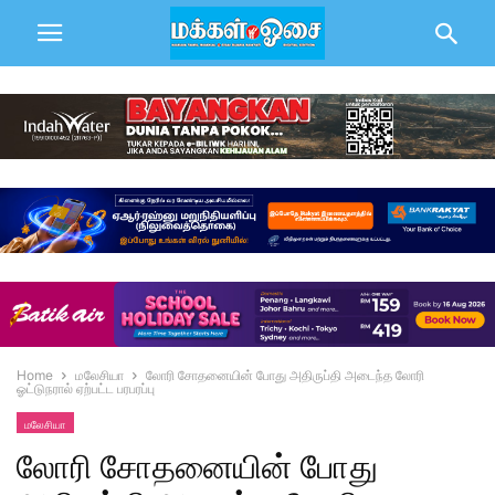
Home
மலேசியா
லோரி சோதனையின் போது அதிருப்தி அடைந்த லோரி
ஓட்டுநரால் ஏற்பட்ட பரபரப்பு
மலேசியா
லோரி சோதனையின் போது