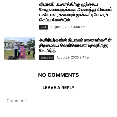
விமானப் பயணத்திற்கு முந்தைய
சோதனைகளுக்காக அனைத்து விமானப்
பணியாளர்களையும் முன்கூட்டியே வரச்
செய்ய வேண்டும்...
August 9, 2026 4:09 pm
உலகம்
ஆசிரியர்களின் தியாகம் மாணவர்களின்
திறமையை வெளிகொணர உதவுகிறது;
கோபிந்த்
August 9, 2026 3:47 pm
தமிழ்ப்பள்ளி
NO COMMENTS
LEAVE A REPLY