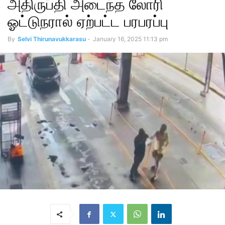
அதிருப்தி அடைந்த லோரி
ஓட்டுநரால் ஏற்பட்ட பரபரப்பு
By
Selvi Thirunavukkarasu
-
January 16, 2025 11:13 pm