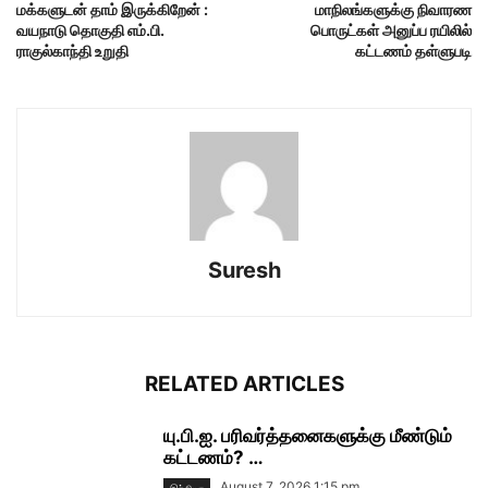
மக்களுடன் தாம் இருக்கிறேன் :
மாநிலங்களுக்கு நிவாரண
வயநாடு தொகுதி எம்.பி.
பொருட்கள் அனுப்ப ரயிலில்
ராகுல்காந்தி உறுதி
கட்டணம் தள்ளுபடி
Suresh
RELATED ARTICLES
யு.பி.ஐ. பரிவர்த்தனைகளுக்கு மீண்டும்
கட்டணம்? …
August 7, 2026 1:15 pm