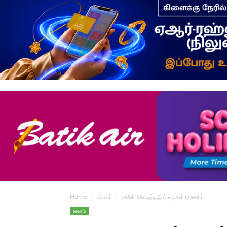
Home
உலகம்
ஃபெரி வெடித்ததில் எழுவர் மரணம் !
உலகம்