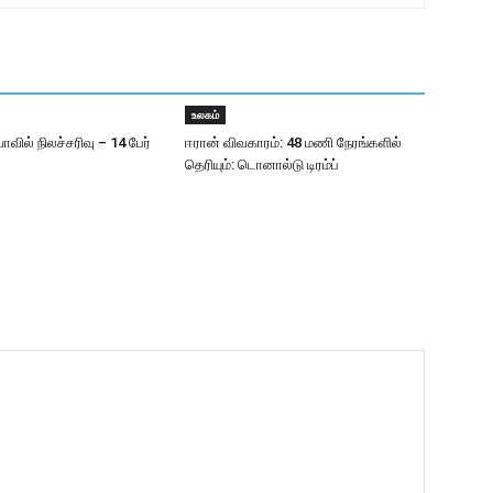
உலகம்
ாவில் நிலச்சரிவு – 14 பேர்
ஈரான் விவகாரம்: 48 மணி நேரங்களில்
தெரியும்: டொனால்டு டிரம்ப்