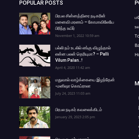
POPULAR POSTS
P
பிரபல சின்னத்திரை நடிகரின்
ம
மனைவி மரணம் – கோமாவிலேயே
உல
பிரிந்த உயிர்
To
November 1, 2022 10:59 am
B
பல்லி நம் உடலில் எங்கு விழுந்தால்
என்ன பலன் தெரியுமா? – Palli
H
Vilum Palan..!
April 4, 2020 11:42 am
மதுவால் வாழ்க்கையை இழந்தேன்
M
-மனிஷா கொய்ராலா
July 24, 2023 11:03 am
பிரபல நடிகர் கவலைக்கிடம்
January 29, 2023 2:05 pm