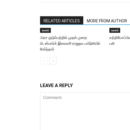
RELATED ARTICLES
MORE FROM AUTHOR
உலகம்
உலகம்
அரச குடும்பத்தில் முதல் முறை:
எத்தியோப்பிய
டென்மார்க் இளவரசி ராணுவ பயிற்சியில்
பலி
சேர்ந்தார்
LEAVE A REPLY