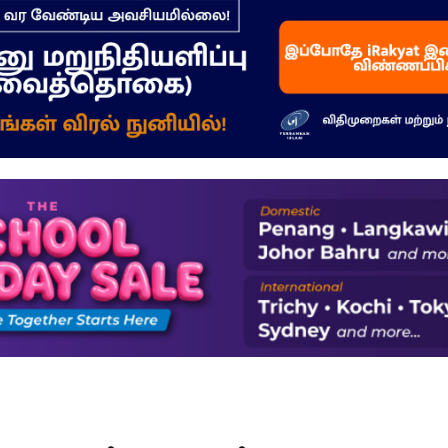
–
மக்கள்
ஓசை