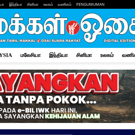
யா
இந்தியா
சினிமா
உலகம்
வணிகம்
PENGUMUMAN
YSIA
மலேசியா
இந்தியா
சினிமா
உலகம்
வணிக
Makkal
Osai