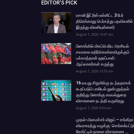
EDITOR'S PICK
ரசாலி இட்ரிஸ் உள்ளிட்ட 3 பேர்
திரெங்கானு பெர்சத்து பதவிகளில்
இருந்து விலகியுள்ளனர்
August 7, 2026 10:47 am
பினாங்கில் மிகப்பெரிய அரசியல்
சவாலை எதிர்கொள்ளவிருக்கும்
பக்காத்தான் ஹரப்பான்:
ஆய்வாளர்கள் கருத்து
August 7, 2026 10:35 am
16 வயது சிறுமிக்கு நடந்ததாகக்
கூறப்படும் பாலியல் துன்புறுத்தல்
குறித்து பினாங்கு காவல்துறை
விசாரணை நடத்தி வருகிறது
August 7, 2026 9:59 am
முதல்-அமைச்சர் விஜய் – சங்கீதா
விவாகரத்து வழக்கு: செங்கல்பட்டு
கோர்ட்டில் நாளை விசாரணை …