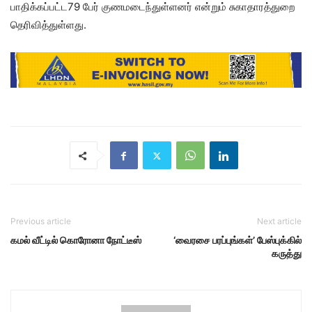
பாதிக்கப்பட்ட79 பேர் குணமடைந்துள்ளனர் என்றும் சுகாதாரத்துறை
தெரிவித்துள்ளது.
Previous article
Next article
கமல் வீட்டில் கொரோனா நோட்டீஸ்
‘வைரசை பரப்புங்கள்’ பேஸ்புக்கில்
கருத்து