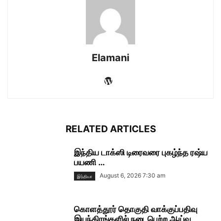
Elamani
RELATED ARTICLES
இந்திய டாக்ஸி டிரைவரை புகழ்ந்த ரஷ்ய
பயணி …
August 6, 2026 7:30 am
இந்தியா
கொளத்தூர் தொகுதி வாக்குப்பதிவு
இயந்திரங்களில் நடைபெற்ற ஆய்வு