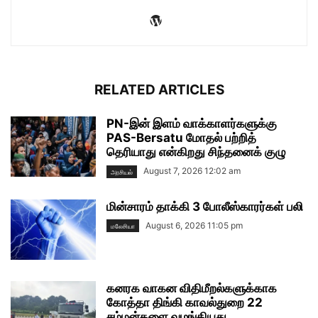
RELATED ARTICLES
PN-இன் இளம் வாக்காளர்களுக்கு
PAS-Bersatu மோதல் பற்றித்
தெரியாது என்கிறது சிந்தனைக் குழு
August 7, 2026 12:02 am
அரசியல்
மின்சாரம் தாக்கி 3 போலீஸ்காரர்கள் பலி
August 6, 2026 11:05 pm
மலேசியா
கனரக வாகன விதிமீறல்களுக்காக
கோத்தா திங்கி காவல்துறை 22
சம்மன்களை வழங்கியது