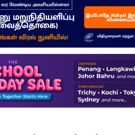
–
மக்கள்
ஓசை