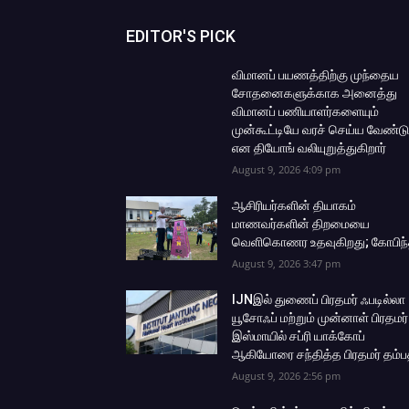
EDITOR'S PICK
விமானப் பயணத்திற்கு முந்தைய
சோதனைகளுக்காக அனைத்து
விமானப் பணியாளர்களையும்
முன்கூட்டியே வரச் செய்ய வேண்டு
என தியோங் வலியுறுத்துகிறார்
August 9, 2026 4:09 pm
ஆசிரியர்களின் தியாகம்
மாணவர்களின் திறமையை
வெளிகொணர உதவுகிறது; கோபிந்
August 9, 2026 3:47 pm
IJNஇல் துணைப் பிரதமர் ஃபடில்லா
யூசோஃப் மற்றும் முன்னாள் பிரதமர்
இஸ்மாயில் சப்ரி யாக்கோப்
ஆகியோரை சந்தித்த பிரதமர் தம்ப
August 9, 2026 2:56 pm