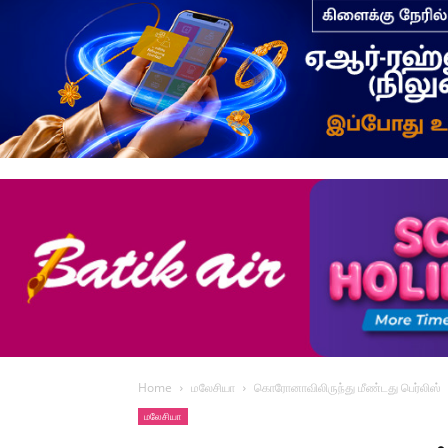
Home
மலேசியா
கொரோனாவிலிருந்து மீண்டது பெர்லிஸ்
மலேசியா