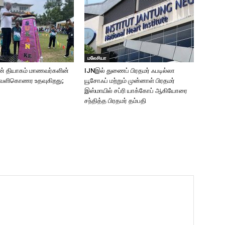
மலேசியா
ன் தியாகம் மாணவர்களின்
IJNஇல் துணைப் பிரதமர் ஃபடில்லா
ெளிகொணர உதவுகிறது;
யூசோஃப் மற்றும் முன்னாள் பிரதமர்
இஸ்மாயில் சப்ரி யாக்கோப் ஆகியோரை
சந்தித்த பிரதமர் தம்பதி