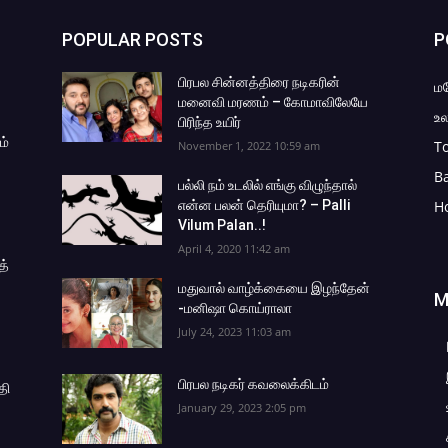
POPULAR POSTS
P
பிரபல சின்னத்திரை நடிகரின்
ம
மனைவி மரணம் – கோமாவிலேயே
உல
பிரிந்த உயிர்
ம்
To
November 1, 2022 10:59 am
B
பல்லி நம் உடலில் எங்கு விழுந்தால்
என்ன பலன் தெரியுமா? – Palli
H
Vilum Palan..!
April 4, 2020 11:42 am
த்
மதுவால் வாழ்க்கையை இழந்தேன்
M
-மனிஷா கொய்ராலா
July 24, 2023 11:03 am
பிரபல நடிகர் கவலைக்கிடம்
தி
January 29, 2023 2:05 pm