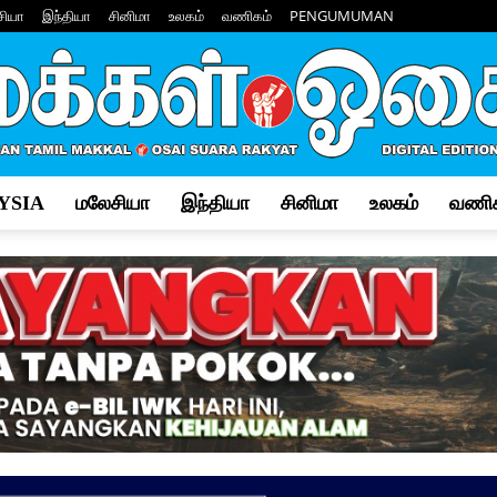
சியா
இந்தியா
சினிமா
உலகம்
வணிகம்
PENGUMUMAN
YSIA
மலேசியா
இந்தியா
சினிமா
உலகம்
வணிக
Makkal
Osai