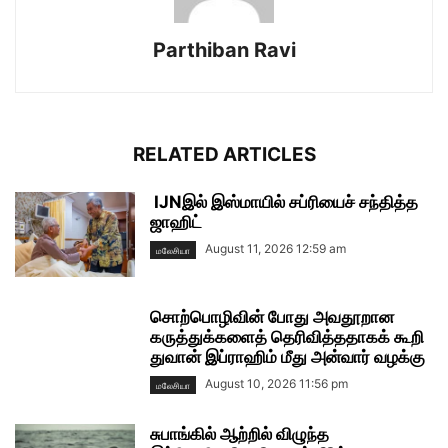
Parthiban Ravi
RELATED ARTICLES
IJNஇல் இஸ்மாயில் சப்ரியைச் சந்தித்த
ஜாஹிட்
August 11, 2026 12:59 am
மலேசியா
சொற்பொழிவின் போது அவதூறான
கருத்துக்களைத் தெரிவித்ததாகக் கூறி
துவான் இப்ராஹிம் மீது அன்வார் வழக்கு
August 10, 2026 11:56 pm
மலேசியா
சுபாங்கில் ஆற்றில் விழுந்த