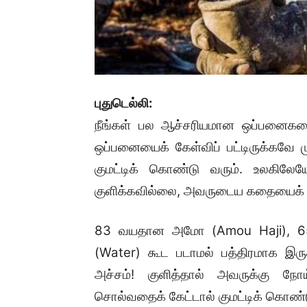
புதுடெல்லி:
நீங்கள் பல ஆச்சரியமான ஒப்பனைகளைக
ஒப்பனையைக் கேள்விப் பட்டிருக்கவே ம
குமட்டிக் கொண்டு வரும். உலகில
குளிக்கவில்லை, அவருடைய கதையைக் கே
83 வயதான அமோ (Amou Haji), 65 
(Water) கூட படாமல் பத்திரமாக இரு
அச்சம்! குளித்தால் அவருக்கு நோய்
சொல்வதைக் கேட்டால் குமட்டிக் கொண்ட