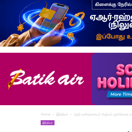
Home
இந்தியா
ஆதி மனிதனையும் மிஞ்சும் குளிக்காத 
இந்தியா