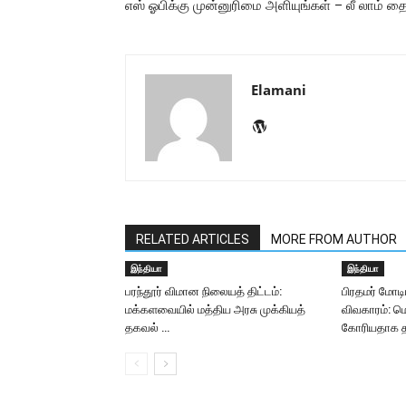
எஸ் ஓபிக்கு முன்னுரிமை அளியுங்கள் – லீ லாம் த
Elamani
RELATED ARTICLES
MORE FROM AUTHOR
இந்தியா
இந்தியா
பரந்தூர் விமான நிலையத் திட்டம்:
பிரதமர் மோடி
மக்களவையில் மத்திய அரசு முக்கியத்
விவகாரம்: மெ
தகவல் …
கோரியதாக 