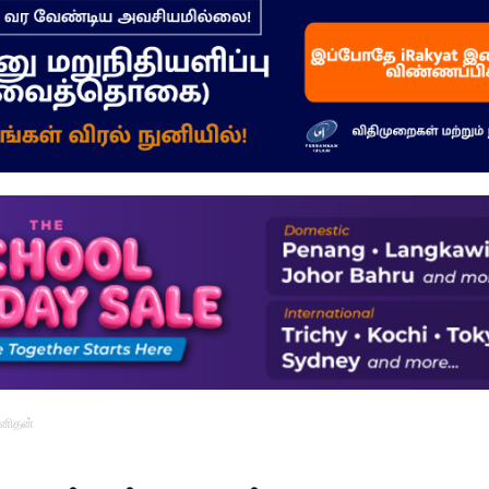
–
மக்கள்
ஓசை
மனிதன்