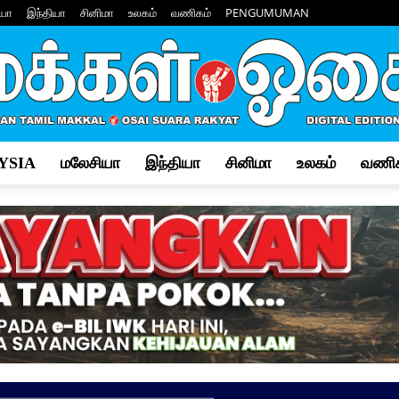
யா
இந்தியா
சினிமா
உலகம்
வணிகம்
PENGUMUMAN
YSIA
மலேசியா
இந்தியா
சினிமா
உலகம்
வணிக
Makkal
Osai