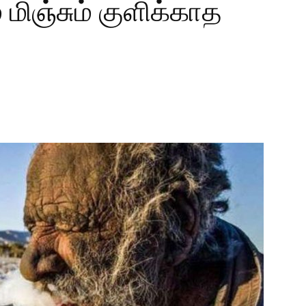
ிஞ்சும் குளிக்காத