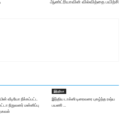
ை
ஆண்ட்ரியாவின் வில்வித்தை பயிற்சி
இந்தியா
யின் வீடியோ நீக்கப்பட்ட
இந்திய டாக்ஸி டிரைவரை புகழ்ந்த ரஷ்ய
ட்டா நிறுவனர் மன்னிப்பு
பயணி …
தகவல்