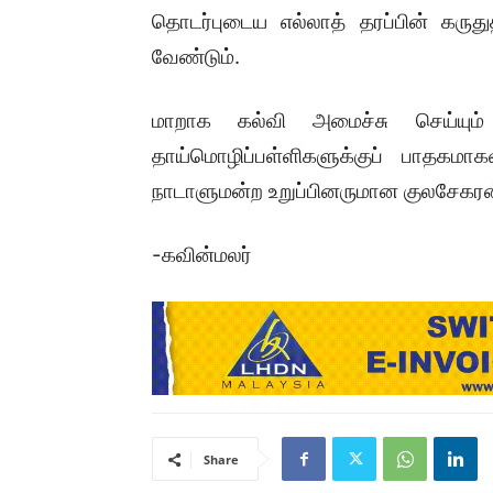
தொடர்புடைய எல்லாத் தரப்பின் கருத
வேண்டும்.
மாறாக கல்வி அமைச்சு செய்யும் த
தாய்மொழிப்பள்ளிகளுக்குப் பாதகமா
நாடாளுமன்ற உறுப்பினருமான குலசேகரன்
-கவின்மலர்
Share