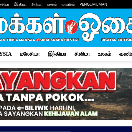
ேசியா
இந்தியா
சினிமா
உலகம்
வணிகம்
PENGUMUMAN
YSIA
மலேசியா
இந்தியா
சினிமா
உலகம்
வணிக
Makkal
Osai