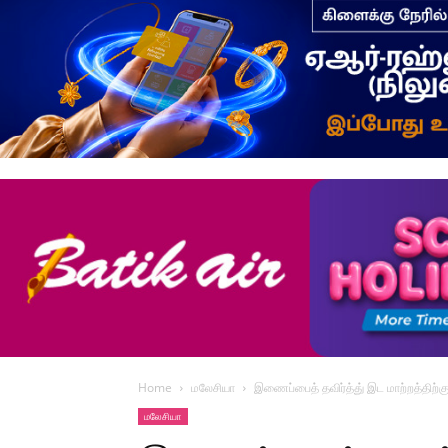
Home
மலேசியா
இணைப்பைத் தவிர்த்து் இட மாற்றத்திற்
மலேசியா