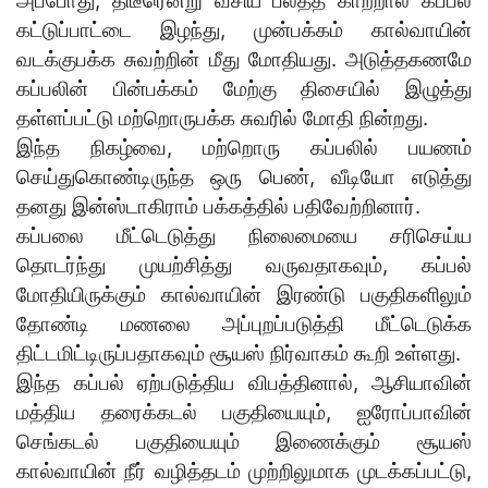
அப்போது, திடீரென்று வீசிய பலத்த காற்றால் கப்பல்
கட்டுப்பாட்டை இழந்து, முன்பக்கம் கால்வாயின்
வடக்குபக்க சுவற்றின் மீது மோதியது. அடுத்தகணமே
கப்பலின் பின்பக்கம் மேற்கு திசையில் இழுத்து
தள்ளப்பட்டு மற்றொருபக்க சுவரில் மோதி நின்றது.
இந்த நிகழ்வை, மற்றொரு கப்பலில் பயணம்
செய்துகொண்டிருந்த ஒரு பெண், வீடியோ எடுத்து
தனது இன்ஸ்டாகிராம் பக்கத்தில் பதிவேற்றினார்.
கப்பலை மீட்டெடுத்து நிலைமையை சரிசெய்ய
தொடர்ந்து முயற்சித்து வருவதாகவும், கப்பல்
மோதியிருக்கும் கால்வாயின் இரண்டு பகுதிகளிலும்
தோண்டி மணலை அப்புறப்படுத்தி மீட்டெடுக்க
திட்டமிட்டிருப்பதாகவும் சூயஸ் நிர்வாகம் கூறி உள்ளது.
இந்த கப்பல் ஏற்படுத்திய விபத்தினால், ஆசியாவின்
மத்திய தரைக்கடல் பகுதியையும், ஐரோப்பாவின்
செங்கடல் பகுதியையும் இணைக்கும் சூயஸ்
கால்வாயின் நீர் வழித்தடம் முற்றிலுமாக முடக்கப்பட்டு,