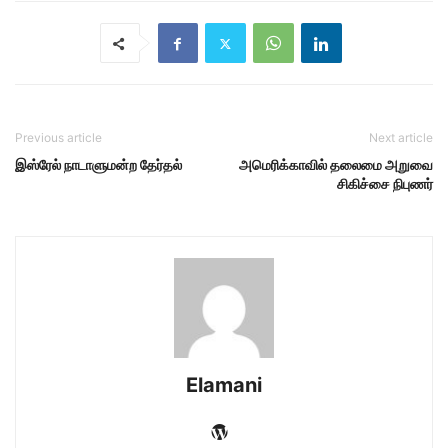
Previous article
Next article
இஸ்ரேல் நாடாளுமன்ற தேர்தல்
அமெரிக்காவில் தலைமை அறுவை
சிகிச்சை நிபுணர்
Elamani