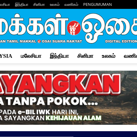
ேசியா
இந்தியா
சினிமா
உலகம்
வணிகம்
PENGUMUMAN
YSIA
மலேசியா
இந்தியா
சினிமா
உலகம்
வணிக
Makkal
Osai