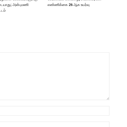
ையாது; அன்புமணி
எண்ணிக்கை 26 ஆக உயர்வு
்டம்