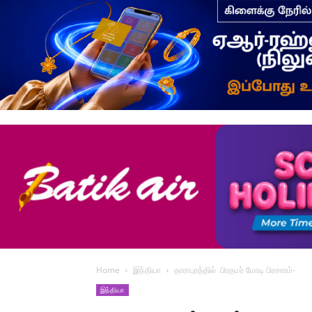
Home
இந்தியா
தாராபுரத்தில் பிரதமர் மோடி பிரசாரம்-
இந்தியா