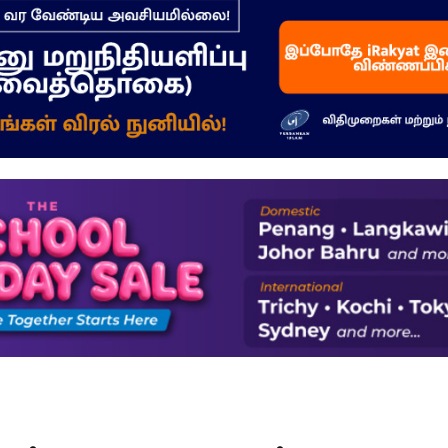
–
மக்கள்
ஓசை