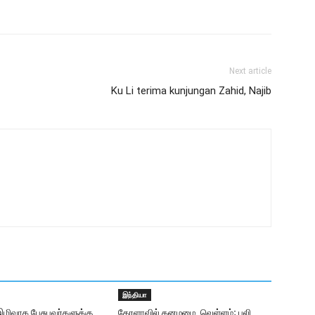
Next article
Ku Li terima kunjungan Zahid, Najib
இந்தியா
ிவாக பேசுபவர்களுக்கு
கேரளாவில் கனமழை, வெள்ளம்; பலி