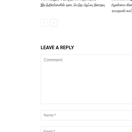
இயந்திரங்களில் நடைபெற்ற ஆய்வு நிறைவு
ஆண்மை கிட
ராமதாஸ் காட
LEAVE A REPLY