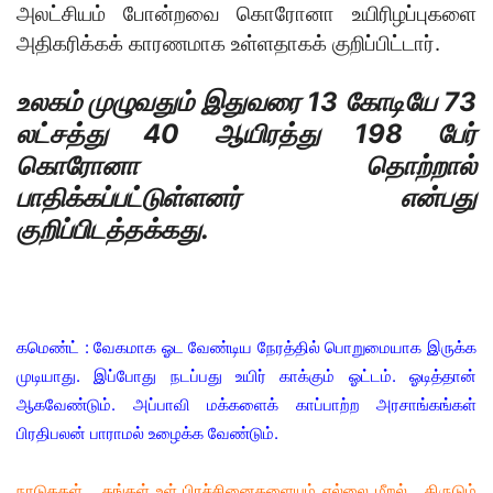
அலட்சியம் போன்றவை கொரோனா உயிரிழப்புகளை
அதிகரிக்கக் காரணமாக உள்ளதாகக் குறிப்பிட்டார்.
உலகம் முழுவதும் இதுவரை 13 கோடியே 73
லட்சத்து 40 ஆயிரத்து 198 பேர்
கொரோனா தொற்றால்
பாதிக்கப்பட்டுள்ளனர் என்பது
குறிப்பிடத்தக்கது.
கமெண்ட் : வேகமாக ஓட வேண்டிய நேரத்தில் பொறுமையாக இருக்க
முடியாது. இப்போது நடப்பது உயிர் காக்கும் ஓட்டம். ஓடித்தான்
ஆகவேண்டும். அப்பாவி மக்களைக் காப்பாற்ற அரசாங்கங்கள்
பிரதிபலன் பாராமல் உழைக்க வேண்டும்.
நாடுககள் தங்கள் உள் பிரச்சினைகளையும் எல்லை மீறல், திருடும்