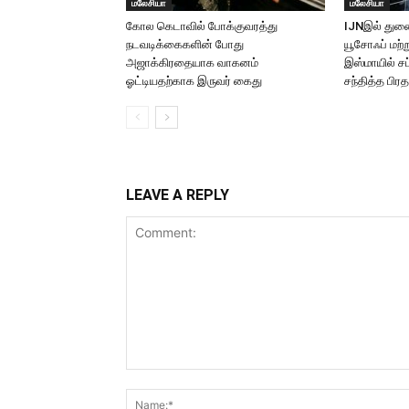
மலேசியா
மலேசியா
கோல கெடாவில் போக்குவரத்து
IJNஇல் துணை
நடவடிக்கைகளின் போது
யூசோஃப் மற்ற
அஜாக்கிரதையாக வாகனம்
இஸ்மாயில் ச
ஓட்டியதற்காக இருவர் கைது
சந்தித்த பிரத
LEAVE A REPLY