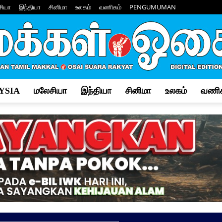
சியா
இந்தியா
சினிமா
உலகம்
வணிகம்
PENGUMUMAN
YSIA
மலேசியா
இந்தியா
சினிமா
உலகம்
வணிக
Makkal
Osai