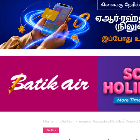
Home
மலேசியா
மலாக்கா தேர்தலில் பிகேஆரின் தோல்வி
மலேசியா