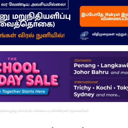
–
மக்கள்
ஓசை
 அன்வாருக்கு மிகப்பெரிய பின்னடைவு என்கின்றனர் ஆய்வாளர்கள்