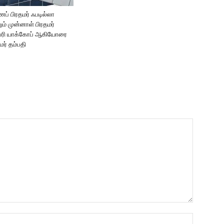
ப் பிரதமர் ஃபடில்லா
ும் முன்னாள் பிரதமர்
ப்ரி யாக்கோப் ஆகியோரை
மர் தம்பதி