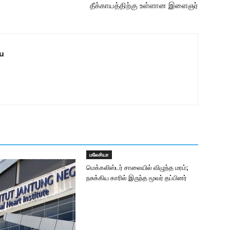
தீக்காயத்திற்கு உள்ளான இளைஞர்
u
மலேசியா
மெக்கலிஸ்டர் சாலையில் விழுந்த மரம்;
நசுக்கிய காரில் இருந்த மூவர் தப்பினர்