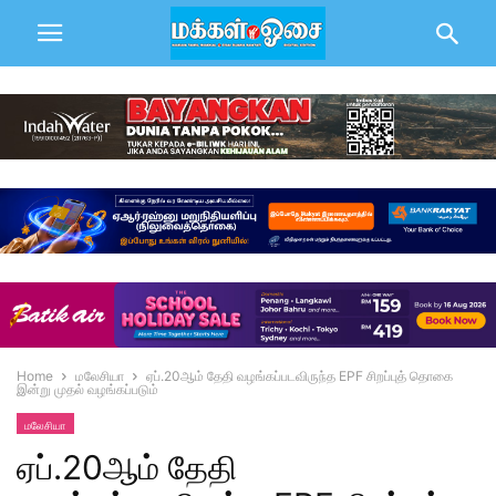
Home
மலேசியா
ஏப்.20ஆம் தேதி வழங்கப்படவிருந்த EPF சிறப்புத் தொகை
இன்று முதல் வழங்கப்படும்
மலேசியா
ஏப்.20ஆம் தேதி