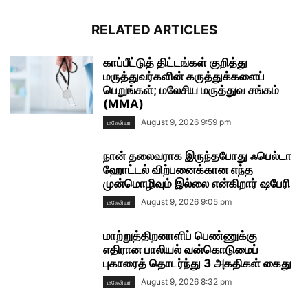
RELATED ARTICLES
காப்பீட்டுத் திட்டங்கள் குறித்து
மருத்துவர்களின் கருத்துக்களைப்
பெறுங்கள்; மலேசிய மருத்துவ சங்கம்
(MMA)
August 9, 2026 9:59 pm
மலேசியா
நான் தலைவராக இருந்தபோது ஃபெல்டா
ஹோட்டல் விற்பனைக்கான எந்த
முன்மொழிவும் இல்லை என்கிறார் ஷபேரி
August 9, 2026 9:05 pm
மலேசியா
மாற்றுத்திறனாளிப் பெண்ணுக்கு
எதிரான பாலியல் வன்கொடுமைப்
புகாரைத் தொடர்ந்து 3 அகதிகள் கைது
August 9, 2026 8:32 pm
மலேசியா