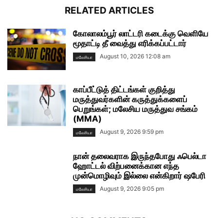
RELATED ARTICLES
கோலாலம்பூர் லாட்டரி கடைக்கு வெளியே
மூதாட்டி தீ வைத்து எரிக்கப்பட்டார்
August 10, 2026 12:08 am
மலேசியா
காப்பீட்டுத் திட்டங்கள் குறித்து
மருத்துவர்களின் கருத்துக்களைப்
பெறுங்கள்; மலேசிய மருத்துவ சங்கம்
(MMA)
August 9, 2026 9:59 pm
மலேசியா
நான் தலைவராக இருந்தபோது ஃபெல்டா
ஹோட்டல் விற்பனைக்கான எந்த
முன்மொழிவும் இல்லை என்கிறார் ஷபேரி
August 9, 2026 9:05 pm
மலேசியா