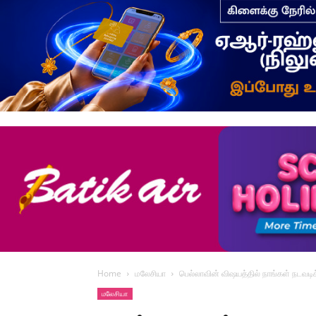
Home
மலேசியா
பெல்லாவின் விஷயத்தில் நாங்கள் நடவடி
மலேசியா