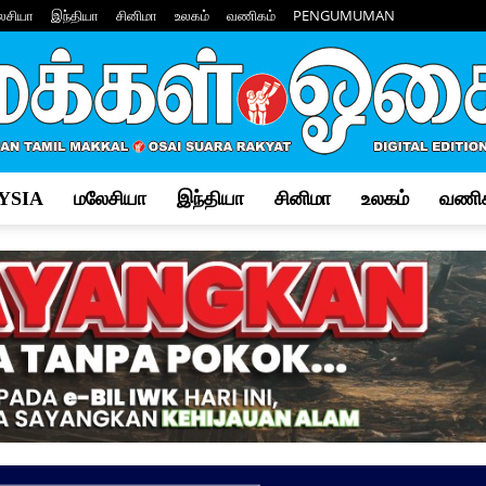
ேசியா
இந்தியா
சினிமா
உலகம்
வணிகம்
PENGUMUMAN
YSIA
மலேசியா
இந்தியா
சினிமா
உலகம்
வணிக
Makkal
Osai