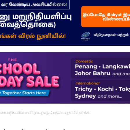
–
மக்கள்
ஓசை
க்கை எடுக்கவில்லை என்று கூறுவது அபத்தமானது என்கிறார் ரீனா