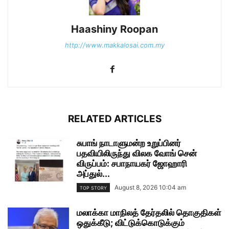
Haashiny Roopan
http://www.makkalosai.com.my
RELATED ARTICLES
சுபாங் நாடாளுமன்ற உறுப்பினர்
பதவியிலிருந்து விலக வோங் சென்
விருப்பம்: சபாநாயகர் ஜோஹாரி
அப்துல்...
August 8, 2026 10:04 am
TOP STORY
மலாக்கா மாநிலத் தேர்தலில் தொகுதிகள்
ஒதுக்கீடு; விட்டுக்கொடுக்கும்