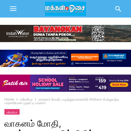
Home
மலேசியா
வாகனம் மோதி, மருத்துவமனையில் சிகிச்சை பெற்றுவந்த
பாதசாரியான மூதாட்டி மரணம்
மலேசியா
வாகனம் மோதி,