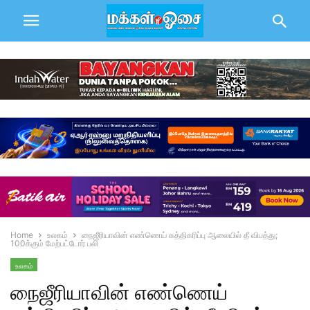
Home
உலகம்
நைஜீரியாவின் எண்ணெய் சுத்திகரிப்பு ஆலையில் தீ விபத்து;
100க்கும் மேற்பட்டோர் பலி
உலகம்
நைஜீரியாவின் எண்ணெய்