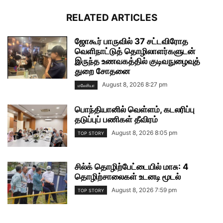
RELATED ARTICLES
ஜோகூர் பாருவில் 37 சட்டவிரோத
வெளிநாட்டுத் தொழிலாளர்களுடன்
இருந்த உணவகத்தில் குடிவநுழைவுத்
துறை சோதனை
August 8, 2026 8:27 pm
மலேசியா
பொந்தியானில் வெள்ளம், கடலரிப்பு
தடுப்புப் பணிகள் தீவிரம்
August 8, 2026 8:05 pm
TOP STORY
சில்க் தொழிற்பேட்டையில் மாசு: 4
தொழிற்சாலைகள் உடனடி மூடல்
August 8, 2026 7:59 pm
TOP STORY