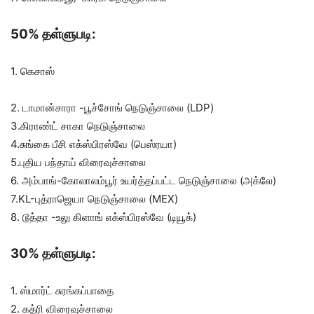
50% தள்ளுபடி:
1. கெசாஸ்
2. டாமான்சாரா -பூச்சோங் நெடுஞ்சாலை (LDP)
3.கிராண்ட் சாகா நெடுஞ்சாலை
4.சுங்கை பீசி எக்ஸ்பிரஸ்வே (பெஸ்ரயா)
5.புதிய பந்தாய் விரைவுச்சாலை
6. அம்பாங்-கோலாலம்பூர் உயர்த்தப்பட்ட நெடுஞ்சாலை (அக்லே)
7.KL-புத்ராஜெயா நெடுஞ்சாலை (MEX)
8. டூத்தா -உலு கிளாங் எக்ஸ்பிரஸ்வே (டியூக்)
30% தள்ளுபடி:
1. ஸ்மார்ட் சுரங்கப்பாதை
2. கத்ரி விரைவுச்சாலை