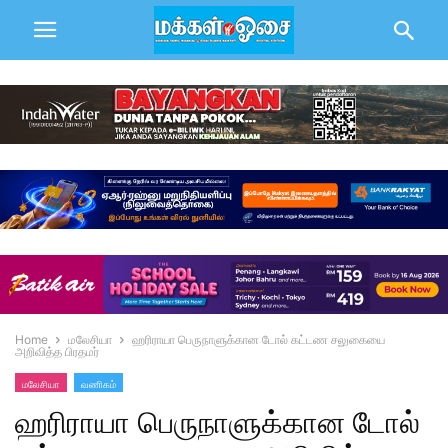
Home
மலேசியா
ஹரிராயா பெருநாளுக்கான டோல் கட்டண சலுகையை
அறிவித்த பிரதமர்
மலேசியா
வணிகம்
ஹரிராயா பெருநாளுக்கான டோல்