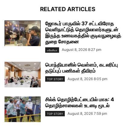
RELATED ARTICLES
ஜோகூர் பாருவில் 37 சட்டவிரோத
வெளிநாட்டுத் தொழிலாளர்களுடன்
இருந்த உணவகத்தில் குடிவநுழைவுத்
துறை சோதனை
August 8, 2026 8:27 pm
மலேசியா
பொந்தியானில் வெள்ளம், கடலரிப்பு
தடுப்புப் பணிகள் தீவிரம்
August 8, 2026 8:05 pm
TOP STORY
சில்க் தொழிற்பேட்டையில் மாசு: 4
தொழிற்சாலைகள் உடனடி மூடல்
August 8, 2026 7:59 pm
TOP STORY