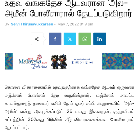
உதவ வங்கதேச ஆடவரான ‘அல்-
அமீன் போலீசாரால் தேடப்படுகிறார்
By
Selvi Thirunavukkarasu
-
May 7, 2022 8:19 pm
கொலை விசாரணையில் உதவுவதற்காக வங்கதேச ஆடவர் ஒருவரை
மஞ்சோங் போலீசார் தேடி வருகின்றனர். மஞ்சோங் மாவட்ட
காவல்துறைத் தலைவர் ஏசிபி நோர் ஓமர் சப்பி கூறுகையில், ‘அல்-
அமீன்’ என்று அழைக்கப்படும் 26 வயது இளைஞன், குற்றவியல்
சட்டத்தின் 302வது பிரிவின் கீழ் விசாரணைக்காக போலீஸாரால்
தேடப்பட்டார்.