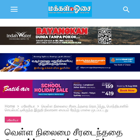
Home
மலேசியா
வெள்ள நிலைமை சீரடைந்ததை தொடர்ந்து, பொந்தியானில்
செயல்பாட்டிலிருந்த இறுதி நிவாரண மையம் நேற்று மாலை மூடப்பட்டது
மலேசியா
வெள்ள நிலைமை சீரடைந்ததை