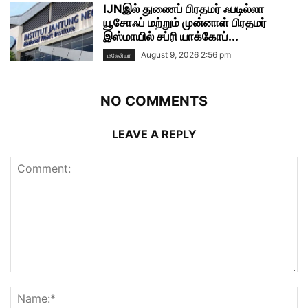
IJNஇல் துணைப் பிரதமர் ஃபடில்லா
யூசோஃப் மற்றும் முன்னாள் பிரதமர்
இஸ்மாயில் சப்ரி யாக்கோப்...
August 9, 2026 2:56 pm
மலேசியா
NO COMMENTS
LEAVE A REPLY