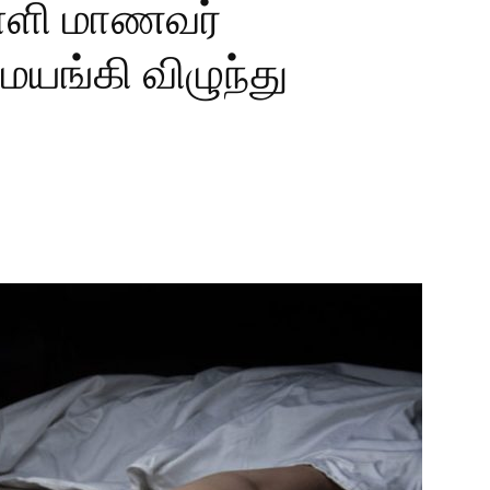
்ளி மாணவர்
 மயங்கி விழுந்து