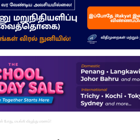
–
மக்கள்
ஓசை
ன் போது, மயங்கி விழுந்து மரணம்!