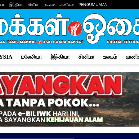
யா
இந்தியா
சினிமா
உலகம்
வணிகம்
PENGUMUMAN
YSIA
மலேசியா
இந்தியா
சினிமா
உலகம்
வணிக
Makkal
Osai