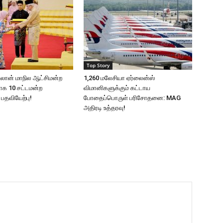
Top Story
பிலான் மாநில ஆட்சிமன்ற
1,260 மலேசியா ஏர்லைன்ஸ்
ளாக 10 சட்டமன்ற
விமானிகளுக்கும் கட்டாய
 பதவியேற்பு!
போதைப்பொருள் பரிசோதனை: MAG
அதிரடி உத்தரவு!