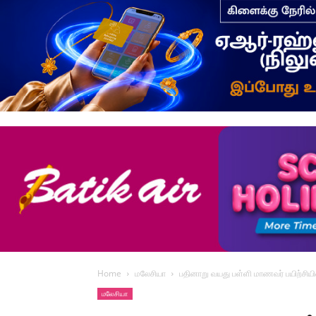
Home
மலேசியா
பதினாறு வயது பள்ளி மாணவர் பயிற்சியி
மலேசியா