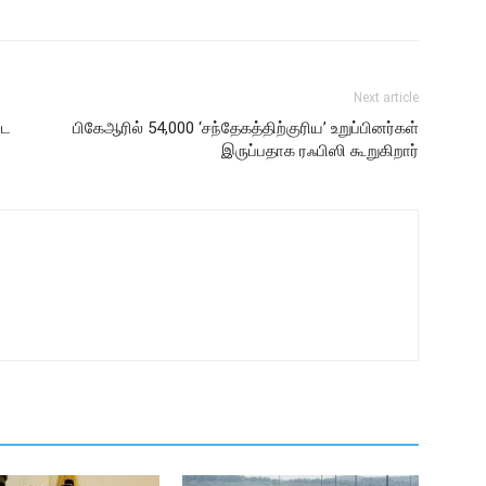
Next article
டை
பிகேஆரில் 54,000 ‘சந்தேகத்திற்குரிய’ உறுப்பினர்கள்
இருப்பதாக ரஃபிஸி கூறுகிறார்