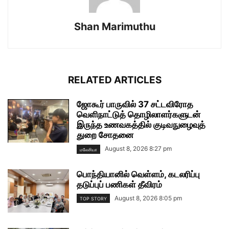
Shan Marimuthu
RELATED ARTICLES
ஜோகூர் பாருவில் 37 சட்டவிரோத
வெளிநாட்டுத் தொழிலாளர்களுடன்
இருந்த உணவகத்தில் குடிவநுழைவுத்
துறை சோதனை
August 8, 2026 8:27 pm
மலேசியா
பொந்தியானில் வெள்ளம், கடலரிப்பு
தடுப்புப் பணிகள் தீவிரம்
August 8, 2026 8:05 pm
TOP STORY