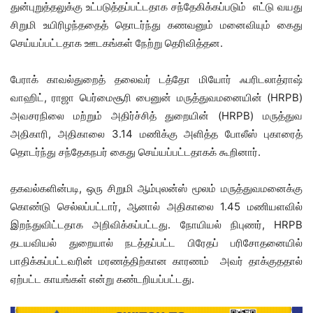
துன்புறுத்தலுக்கு உட்படுத்தப்பட்டதாக சந்தேகிக்கப்படும் எட்டு வயது
சிறுமி உயிரிழந்ததைத் தொடர்ந்து கணவனும் மனைவியும் கைது
செய்யப்பட்டதாக ஊடகங்கள் நேற்று தெரிவித்தன.
பேராக் காவல்துறைத் தலைவர் டத்தோ மியோர் ஃபரிடலாத்ராஷ்
வாஹிட், ராஜா பெர்மைசூரி பைனுன் மருத்துவமனையின் (HRPB)
அவசரநிலை மற்றும் அதிர்ச்சித் துறையின் (HRPB) மருத்துவ
அதிகாரி, அதிகாலை 3.14 மணிக்கு அளித்த போலீஸ் புகாரைத்
தொடர்ந்து சந்தேகநபர் கைது செய்யப்பட்டதாகக் கூறினார்.
தகவல்களின்படி, ஒரு சிறுமி ஆம்புலன்ஸ் மூலம் மருத்துவமனைக்கு
கொண்டு செல்லப்பட்டார், ஆனால் அதிகாலை 1.45 மணியளவில்
இறந்துவிட்டதாக அறிவிக்கப்பட்டது. நோயியல் நிபுணர், HRPB
தடயவியல் துறையால் நடத்தப்பட்ட பிரேதப் பரிசோதனையில்
பாதிக்கப்பட்டவரின் மரணத்திற்கான காரணம் அவர் தாக்குததால்
ஏற்பட்ட காயங்கள் என்று கண்டறியப்பட்டது.