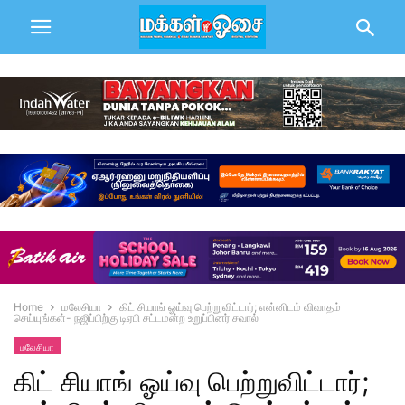
Home
மலேசியா
கிட் சியாங் ஓய்வு பெற்றுவிட்டார்; என்னிடம் விவாதம்
செய்யுங்கள்- நஜிப்பிற்கு டிஏபி சட்டமன்ற உறுப்பினர் சவால்
மலேசியா
கிட் சியாங் ஓய்வு பெற்றுவிட்டார்;