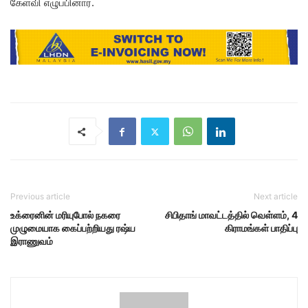
கேள்வி எழுப்பினார்.
Previous article
Next article
உக்ரைனின் மரியுபோல் நகரை
சிபிதாங் மாவட்டத்தில் வெள்ளம், 4
முழுமையாக கைப்பற்றியது ரஷ்ய
கிராமங்கள் பாதிப்பு
இராணுவம்