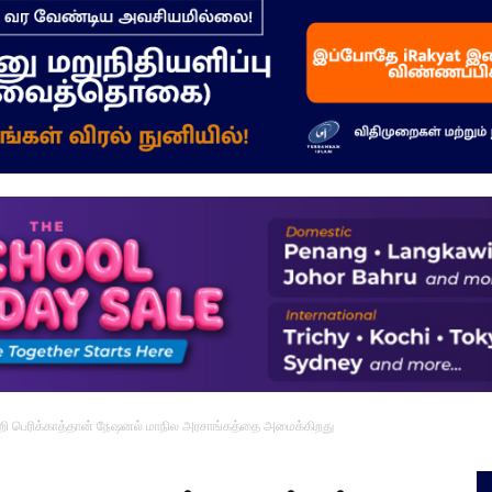
–
மக்கள்
ஓசை
்றி பெரிக்காத்தான் நேஷனல் மாநில அரசாங்கத்தை அமைக்கிறது