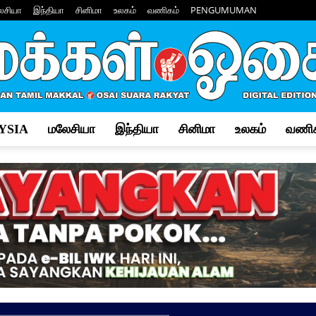
ேசியா
இந்தியா
சினிமா
உலகம்
வணிகம்
PENGUMUMAN
YSIA
மலேசியா
இந்தியா
சினிமா
உலகம்
வணிக
Makkal
Osai