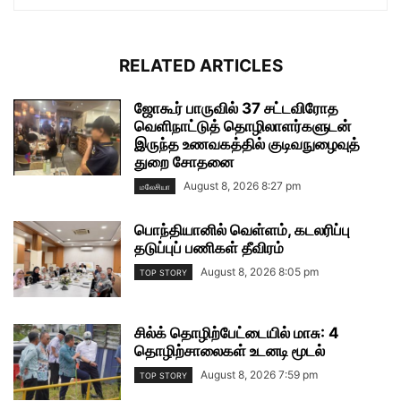
RELATED ARTICLES
ஜோகூர் பாருவில் 37 சட்டவிரோத
வெளிநாட்டுத் தொழிலாளர்களுடன்
இருந்த உணவகத்தில் குடிவநுழைவுத்
துறை சோதனை
August 8, 2026 8:27 pm
மலேசியா
பொந்தியானில் வெள்ளம், கடலரிப்பு
தடுப்புப் பணிகள் தீவிரம்
August 8, 2026 8:05 pm
TOP STORY
சில்க் தொழிற்பேட்டையில் மாசு: 4
தொழிற்சாலைகள் உடனடி மூடல்
August 8, 2026 7:59 pm
TOP STORY