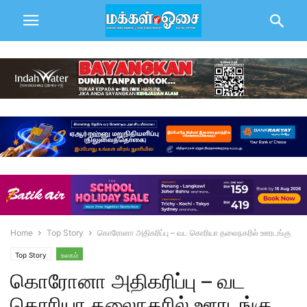
Home
Top Story
கொரோனா அதிகரிப்பு – வட கொரியா தலைநகரில் ஊரடங்கு
Top Story
உலகம்
கொரோனா அதிகரிப்பு – வட
கொரியா தலைநகரில் ஊரடங்கு