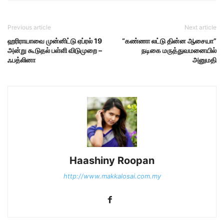
Previous article
Next article
ஹரிராயாவை முன்னிட்டு ஏப்ரல் 19
“கண்ணா லட்டு தின்ன ஆசையா”
அன்று கூடுதல் பள்ளி விடுமுறை –
நடிகை மருத்துவமனையில்
ஃபத்லினா
அனுமதி
Haashiny Roopan
http://www.makkalosai.com.my