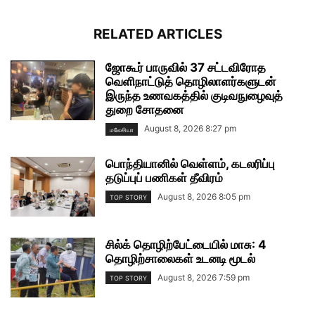
RELATED ARTICLES
ஜோகூர் பாருவில் 37 சட்டவிரோத
வெளிநாட்டுத் தொழிலாளர்களுடன்
இருந்த உணவகத்தில் குடிவநுழைவுத்
துறை சோதனை
August 8, 2026 8:27 pm
மலேசியா
பொந்தியானில் வெள்ளம், கடலரிப்பு
தடுப்புப் பணிகள் தீவிரம்
August 8, 2026 8:05 pm
TOP STORY
சில்க் தொழிற்பேட்டையில் மாசு: 4
தொழிற்சாலைகள் உடனடி மூடல்
August 8, 2026 7:59 pm
TOP STORY