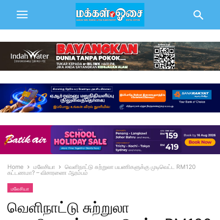
Home
மலேசியா
வெளிநாட்டு சுற்றுலா பயணிகளுக்கு முடிவெட்ட RM120
கட்டணமா? – விசாரணை ஆரம்பம்
மலேசியா
வெளிநாட்டு சுற்றுலா