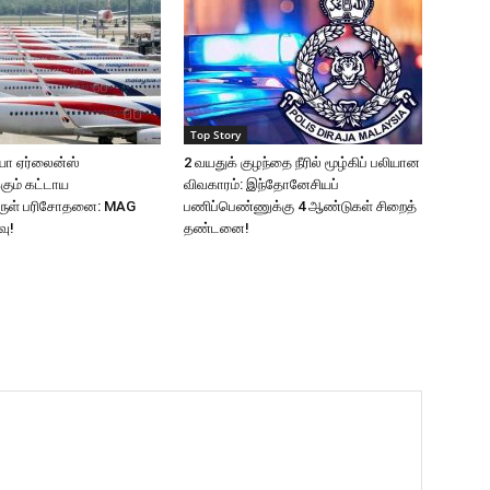
Top Story
யா ஏர்லைன்ஸ்
2 வயதுக் குழந்தை நீரில் மூழ்கிப் பலியான
கும் கட்டாய
விவகாரம்: இந்தோனேசியப்
ுள் பரிசோதனை: MAG
பணிப்பெண்ணுக்கு 4 ஆண்டுகள் சிறைத்
வு!
தண்டனை!