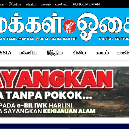
யா
இந்தியா
சினிமா
உலகம்
வணிகம்
PENGUMUMAN
YSIA
மலேசியா
இந்தியா
சினிமா
உலகம்
வணிக
Makkal
Osai