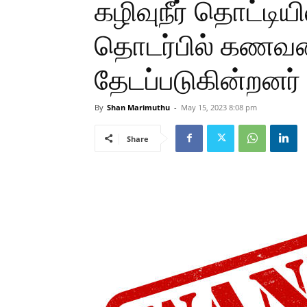
கழிவுநீர் தொட்டியி
தொடர்பில் கணவன
தேடப்படுகின்றனர்
By
Shan Marimuthu
-
May 15, 2023 8:08 pm
Share