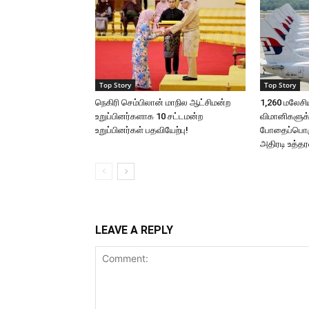
Top Story
Top Story
நெகிரி செம்பிலான் மாநில ஆட்சிமன்ற
1,260 மலேசி
உறுப்பினர்களாக 10 சட்டமன்ற
விமானிகளுக்
உறுப்பினர்கள் பதவியேற்பு!
போதைப்பொர
அதிரடி உத்தர
LEAVE A REPLY