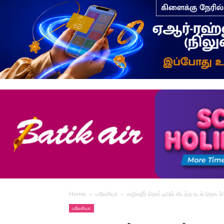
Home
மலேசியா
கழிவுநீர் தொட்டியில் கிடந்த உடல் தொட
மலேசியா