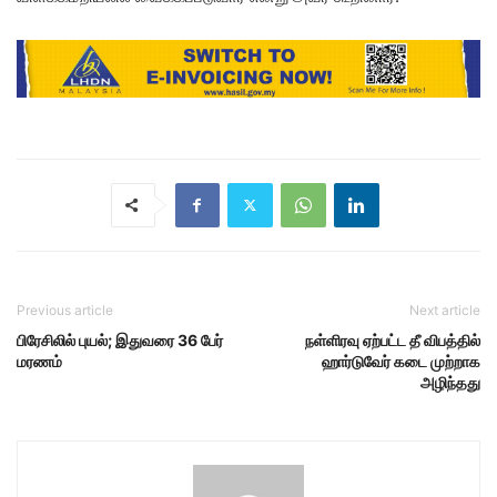
Previous article
Next article
பிரேசிலில் புயல்; இதுவரை 36 பேர்
நள்ளிரவு ஏற்பட்ட தீ விபத்தில்
மரணம்
ஹார்டுவேர் கடை முற்றாக
அழிந்தது