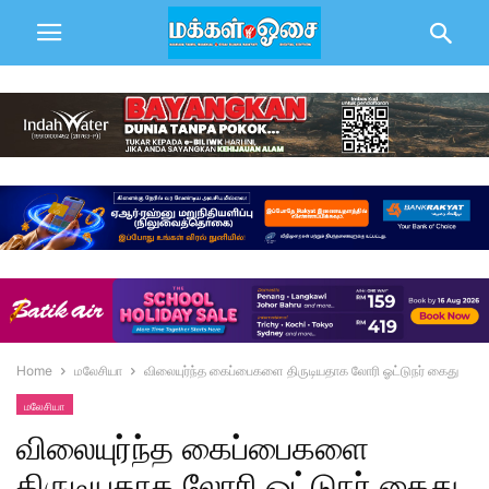
Home
மலேசியா
விலையுர்ந்த கைப்பைகளை திருடியதாக லோரி ஓட்டுநர் கைது
மலேசியா
விலையுர்ந்த கைப்பைகளை
திருடியதாக லோரி ஓட்டுநர் கைது