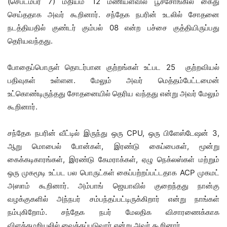
(செப்டம்பர் 7) மதியம் 12 மணியளவில் பூச்சோங்கில் கைது
செய்ததாக அவர் கூறினார். சந்தேக நபரின் உடலில் சோதனை
நடத்தியதில் குண்டர் கும்பல் 08 என்ற பச்சை குத்தியிருப்பது
தெரியவந்தது.
போதைப்பொருள் தொடர்பான குற்றங்கள் உட்பட 25 குற்றவியல்
பதிவுகள் உள்ளன. மேலும் அவர் மெத்தம்பேட்டமைன்
உட்கொண்டிருந்தது சோதனையில் தெரிய வந்தது என்று அவர் மேலும்
கூறினார்.
சந்தேக நபரின் வீட்டில் இருந்து ஒரு CPU, ஒரு பிளேஸ்டேஷன் 3,
ஆறு மொபைல் போன்கள், இரண்டு கைப்பைகள், மூன்று
கைக்கடிகாரங்கள், இரண்டு கேமராக்கள், ஏழு நெக்லஸ்கள் மற்றும்
ஒரு முகமூடி உட்பட பல பொருட்கள் கைப்பற்றப்பட்டதாக ACP முகமட்
அஸாம் கூறினார். அம்பாங் ஜெயாவில் குறைந்தது நான்கு
வழக்குகளில் அந்நபர் சம்பந்தப்பட்டிருக்கிறார் என்று நாங்கள்
நம்புகிறோம். சந்தேக நபர் மேலதிக விசாரணைக்காக
விளக்கமறியலில் வைக்கப்படுவார் என்று அவர் கூறினார்.