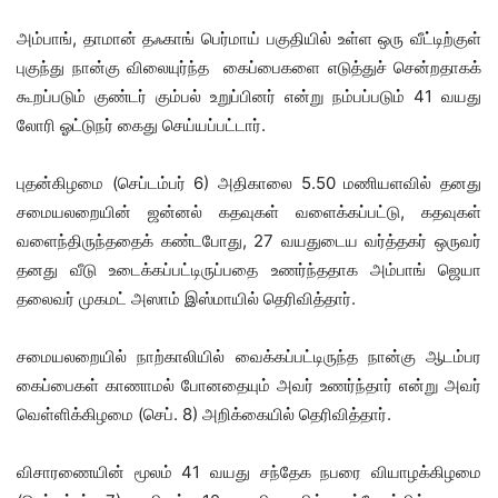
அம்பாங், தாமான் தஃகாங் பெர்மாய் பகுதியில் உள்ள ஒரு வீட்டிற்குள்
புகுந்து நான்கு விலையுர்ந்த கைப்பைகளை எடுத்துச் சென்றதாகக்
கூறப்படும் குண்டர் கும்பல் உறுப்பினர் என்று நம்பப்படும் 41 வயது
லோரி ஓட்டுநர் கைது செய்யப்பட்டார்.
புதன்கிழமை (செப்டம்பர் 6) அதிகாலை 5.50 மணியளவில் தனது
சமையலறையின் ஜன்னல் கதவுகள் வளைக்கப்பட்டு, கதவுகள்
வளைந்திருந்ததைக் கண்டபோது, ​​27 வயதுடைய வர்த்தகர் ஒருவர்
தனது வீடு உடைக்கப்பட்டிருப்பதை உணர்ந்ததாக அம்பாங் ஜெயா
தலைவர் முகமட் அஸாம் இஸ்மாயில் தெரிவித்தார்.
சமையலறையில் நாற்காலியில் வைக்கப்பட்டிருந்த நான்கு ஆடம்பர
கைப்பைகள் காணாமல் போனதையும் அவர் உணர்ந்தார் என்று அவர்
வெள்ளிக்கிழமை (செப். 8) அறிக்கையில் தெரிவித்தார்.
விசாரணையின் மூலம் 41 வயது சந்தேக நபரை வியாழக்கிழமை