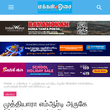
Home
மலேசியா
முத்தியாரா எம்ஆர்டி அருகே Molotov cocktailயை
பயன்படுத்தி போலீஸ் கார் எரிக்கப்பட்டது
மலேசியா
முத்தியாரா எம்ஆர்டி அருகே